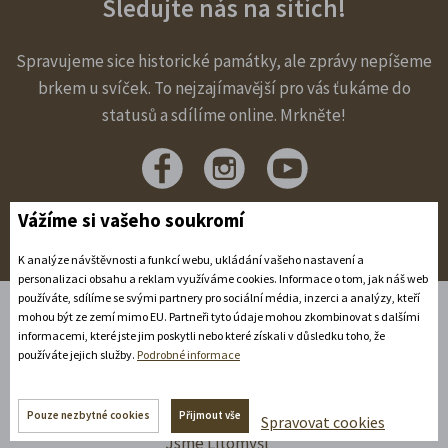
Sledujte nás na sítích!
Spravujeme sice historické památky, ale zprávy nepíšeme
brkem u svíček. To nejzajímavější pro vás ťukáme do
statusů a sdílíme online. Mrkněte!
Vážíme si vašeho soukromí
K analýze návštěvnosti a funkcí webu, ukládání vašeho nastavení a
personalizaci obsahu a reklam využíváme cookies. Informace o tom, jak náš web
používáte, sdílíme se svými partnery pro sociální média, inzerci a analýzy, kteří
mohou být ze zemí mimo EU. Partneři tyto údaje mohou zkombinovat s dalšími
informacemi, které jste jim poskytli nebo které získali v důsledku toho, že
Úvod
používáte jejich služby.
Podrobné informace
Ubytování
Pořádám
Výletím
Pouze nezbytné cookies
Přijmout vše
Spravovat cookies
Jsme Litomyšl