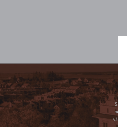
Sprav
nepíš
vás ťu