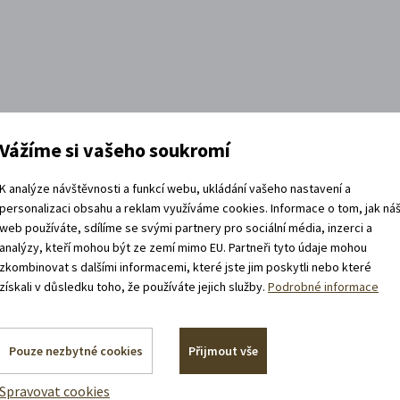
Vážíme si vašeho soukromí
K analýze návštěvnosti a funkcí webu, ukládání vašeho nastavení a
personalizaci obsahu a reklam využíváme cookies. Informace o tom, jak ná
web používáte, sdílíme se svými partnery pro sociální média, inzerci a
analýzy, kteří mohou být ze zemí mimo EU. Partneři tyto údaje mohou
zkombinovat s dalšími informacemi, které jste jim poskytli nebo které
Sledujte nás na sítích!
získali v důsledku toho, že používáte jejich služby.
Podrobné informace
ujeme sice historické památky, ale zprávy
eme brkem u svíček. To nejzajímavější pro
Pouze nezbytné cookies
Přijmout vše
káme do statusů a sdílíme online. Mrkněte!
Spravovat cookies