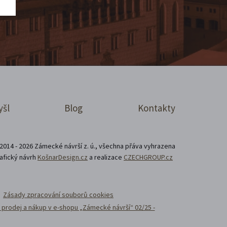
yšl
Blog
Kontakty
2014 - 2026 Zámecké návrší z. ú., všechna přáva vyhrazena
afický návrh
KošnarDesign.cz
a realizace
CZECHGROUP.cz
Zásady zpracování souborů cookies
prodej a nákup v e-shopu „Zámecké návrší“ 02/25 -