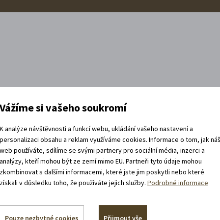
Vážíme si vašeho soukromí
K analýze návštěvnosti a funkcí webu, ukládání vašeho nastavení a
personalizaci obsahu a reklam využíváme cookies. Informace o tom, jak ná
web používáte, sdílíme se svými partnery pro sociální média, inzerci a
analýzy, kteří mohou být ze zemí mimo EU. Partneři tyto údaje mohou
zkombinovat s dalšími informacemi, které jste jim poskytli nebo které
získali v důsledku toho, že používáte jejich služby.
Podrobné informace
Sledujte nás na sítích!
Pouze nezbytné cookies
Přijmout vše