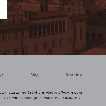
yšl
Blog
Kontakty
2014 - 2026 Zámecké návrší z. ú., všechna přáva vyhrazena
afický návrh
KošnarDesign.cz
a realizace
CZECHGROUP.cz