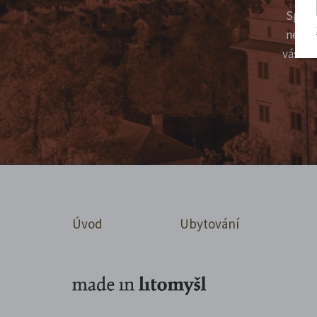
Sprav
nepíš
vás ťu
Úvod
Ubytování