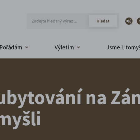
Pořádám
Výletím
Jsme Litomyš
ubytování na Z
myšli