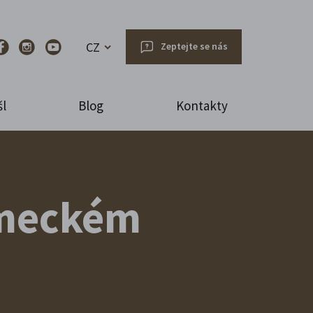
CZ
Zeptejte se nás
l
Blog
Kontakty
ámeckém