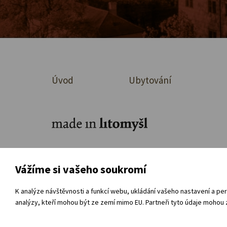
Úvod
Ubytování
Ke stažení
O organizaci
Přímá ob
Vážíme si vašeho soukromí
Souhlas se zpracováním osobních údajů
Vnitřní
K analýze návštěvnosti a funkcí webu, ukládání vašeho nastavení a per
analýzy, kteří mohou být ze zemí mimo EU. Partneři tyto údaje mohou z