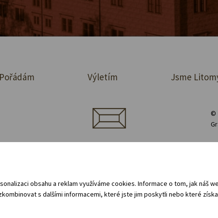
Pořádám
Výletím
Jsme Litom
© 
Gr
jednávka prostor
Půjčovna vybavení
Zásady ochrany osobních údajů
 oznamovací systém (whistleblowing)
Všeobecné obchodní podmínky - pro 
sonalizaci obsahu a reklam využíváme cookies. Informace o tom, jak náš web
kombinovat s dalšími informacemi, které jste jim poskytli nebo které získal