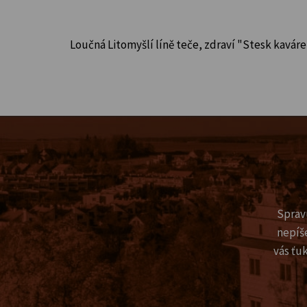
Loučná Litomyšlí líně teče, zdraví "Stesk kavá
Sprav
nepíš
vás ťu