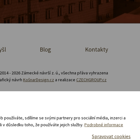
yšl
Blog
Kontakty
2014 - 2026 Zámecké návrší z. ú., všechna přáva vyhrazena
afický návrh
KošnarDesign.cz
a realizace
CZECHGROUP.cz
Zásady zpracování souborů cookies
prodej a nákup v e-shopu „Zámecké návrší“ 02/25 -
 používáte, sdílíme se svými partnery pro sociální média, inzerci a
i v důsledku toho, že používáte jejich služby.
Podrobné informace
Spravovat cookies