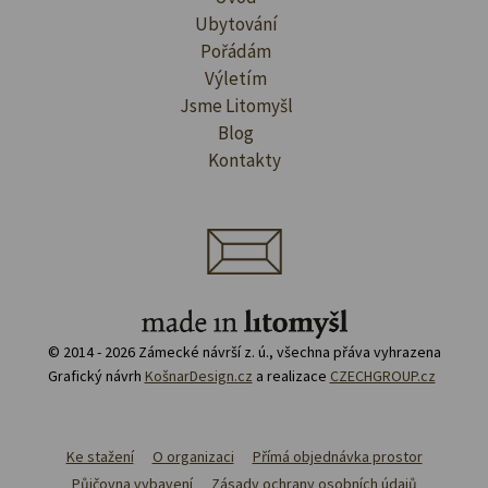
Ubytování
Pořádám
Výletím
Jsme Litomyšl
Blog
Kontakty
© 2014 - 2026 Zámecké návrší z. ú., všechna přáva vyhrazena
Grafický návrh
KošnarDesign.cz
a realizace
CZECHGROUP.cz
Ke stažení
O organizaci
Přímá objednávka prostor
Půjčovna vybavení
Zásady ochrany osobních údajů