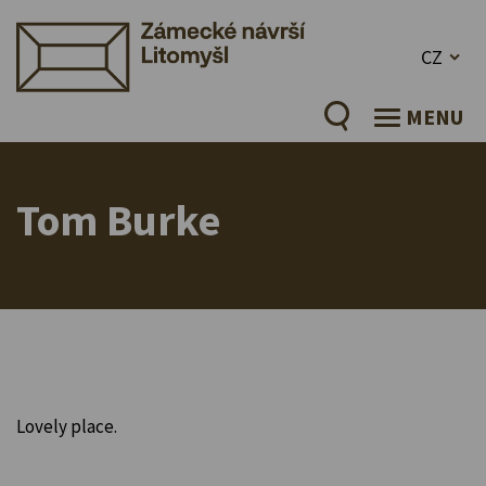
CZ
MENU
Tom Burke
Lovely place.