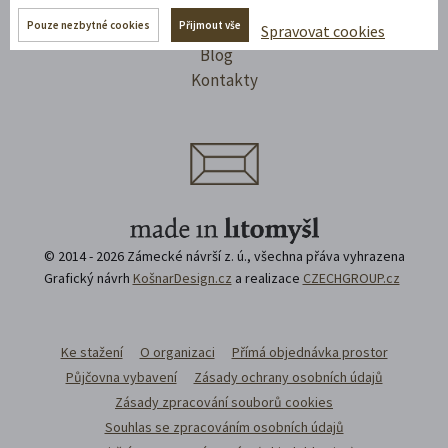
Výletím
Pouze nezbytné cookies
Přijmout vše
Jsme Litomyšl
Spravovat cookies
Blog
Kontakty
© 2014 - 2026 Zámecké návrší z. ú., všechna přáva vyhrazena
Grafický návrh
KošnarDesign.cz
a realizace
CZECHGROUP.cz
Ke stažení
O organizaci
Přímá objednávka prostor
Půjčovna vybavení
Zásady ochrany osobních údajů
Zásady zpracování souborů cookies
Souhlas se zpracováním osobních údajů