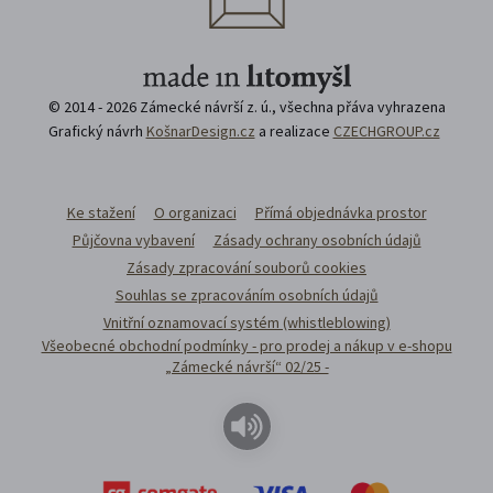
© 2014 - 2026 Zámecké návrší z. ú., všechna přáva vyhrazena
Grafický návrh
KošnarDesign.cz
a realizace
CZECHGROUP.cz
Ke stažení
O organizaci
Přímá objednávka prostor
Půjčovna vybavení
Zásady ochrany osobních údajů
Zásady zpracování souborů cookies
Souhlas se zpracováním osobních údajů
Vnitřní oznamovací systém (whistleblowing)
Všeobecné obchodní podmínky - pro prodej a nákup v e-shopu
„Zámecké návrší“ 02/25 -