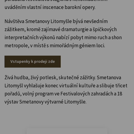
uváděním vlastní inscenace barokní opery.
Návštěva Smetanovy Litomyšle bývá nevšedním
zážitkem, kromě zajímavé dramaturgie a špičkových
interpretačních výkonů nabízí pobyt mimo ruch a shon
metropole, v místě s mimořádným géniem loci.
Vstupenky k prodeji zde
Živá hudba, živý potlesk, skutečné zážitky. Smetanova
Litomyšl vyhlašuje konec virtuální kultuře a slibuje třicet
pořadů, volný program ve Festivalových zahradách a 18
výstav Smetanovy výtvarné Litomyšle.