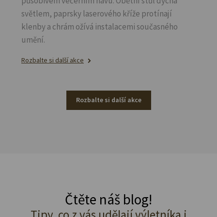
působivém večerním hávu. Obětní stůl dýchá
světlem, paprsky laserového kříže protínají
klenby a chrám ožívá instalacemi současného
umění.
Rozbalte si další akce
Rozbalte si další akce
Čtěte náš blog!
Tipy, co z vás udělají výletníka i