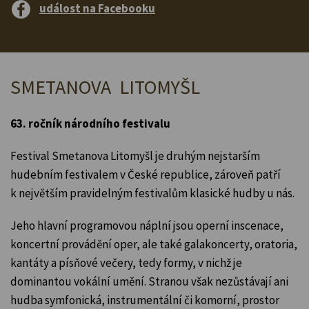
událost na Facebooku
SMETANOVA LITOMYŠL
63. ročník národního festivalu
Festival Smetanova Litomyšl je druhým nejstarším
hudebním festivalem v České republice, zároveň patří
k největším pravidelným festivalům klasické hudby u nás.
Jeho hlavní programovou náplní jsou operní inscenace,
koncertní provádění oper, ale také galakoncerty, oratoria,
kantáty a písňové večery, tedy formy, v nichž je
dominantou vokální umění. Stranou však nezůstávají ani
hudba symfonická, instrumentální či komorní, prostor