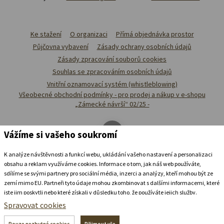
Ke stažení
O organizaci
Přímá objednávka prostor
Půjčovna vybavení
Zásady ochrany osobních údajů
Zásady zpracování souborů cookies
Souhlas se zpracováním osobních údajů
Vnitřní oznamovací systém (whistleblowing)
Všeobecné obchodní podmínky - pro prodej a nákup v e-shopu
„Zámecké návrší“ 02/25 -
Vážíme si vašeho soukromí
K analýze návštěvnosti a funkcí webu, ukládání vašeho nastavení a personalizaci
obsahu a reklam využíváme cookies. Informace o tom, jak náš web používáte,
sdílíme se svými partnery pro sociální média, inzerci a analýzy, kteří mohou být ze
zemí mimo EU. Partneři tyto údaje mohou zkombinovat s dalšími informacemi, které
jste jim poskytli nebo které získali v důsledku toho, že používáte jejich služby.
Podrobné informace
Spravovat cookies
Ubytovat se v
zámeckém
pivovaru
Pouze nezbytné cookies
Přijmout vše