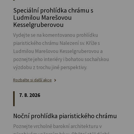
Speciální prohlídka chrámu s
Ludmilou Marešovou
Kesselgruberovou
Vydejte se na komentovanou prohlídku
piaristického chrámu Nalezení sv.
Kříže s
Ludmilou Marešovou Kesselgruberovou a
poznejte jeho interiéry i bohatou sochařskou
výzdobu z trochu jiné perspektivy.
Rozbalte si další akce
7. 8. 2026
Noční prohlídka piaristického chrámu
Poznejte vrcholně barokní architekturu v