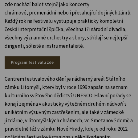
zde nachází balet stejně jako koncerty
chrámové, promenádní nebo i přesahující do jiných žánrů.
Každý rok na festivalu vystupuje prakticky kompletní
česká interpretační špička, všechna tři národní divadla,
všechny významné orchestry a sbory, střídají se nejlepší
dirigenti, sólisté a instrumentalisté.
Program festivalu zde
Centrem festivalového dění je nádherný areál Státního
zámku Litomyšl, který byl v roce 1999 zapsán na seznam
kulturního světového dědictví UNESCO. Hlavní pořady se
konají zejména v akusticky výtečném druhém nádvoří s
unikátním výsuvným zastřešením, ale také v zámecké
jízdárně, v litomyšlských chrámech, ve Smetanově domě a
pravidelně též v zámku Nové Hrady, kde je od roku 2012
pořádána festivalová stagiona s několikadenním