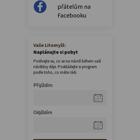
přátelům na
Facebooku
Vaše Litomyšl:
Naplánujte si pobyt
Podívejte se, co se na návrší během vaší
návštěvy děje. Poskládejte si program
podle toho, co máte rádi.
Přijíždím
Odjíždím