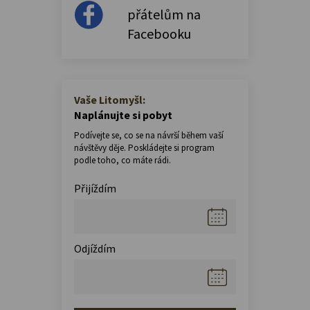
přátelům na
Facebooku
Vaše Litomyšl:
Naplánujte si pobyt
Podívejte se, co se na návrší během vaší
návštěvy děje. Poskládejte si program
podle toho, co máte rádi.
Přijíždím
Odjíždím