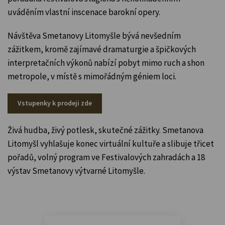
uváděním vlastní inscenace barokní opery.
Návštěva Smetanovy Litomyšle bývá nevšedním
zážitkem, kromě zajímavé dramaturgie a špičkových
interpretačních výkonů nabízí pobyt mimo ruch a shon
metropole, v místě s mimořádným géniem loci.
Vstupenky k prodeji zde
Živá hudba, živý potlesk, skutečné zážitky. Smetanova
Litomyšl vyhlašuje konec virtuální kultuře a slibuje třicet
pořadů, volný program ve Festivalových zahradách a 18
výstav Smetanovy výtvarné Litomyšle.