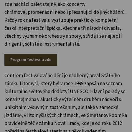
zde nachází balet stejně jako koncerty
chrámové, promenádní nebo i přesahující do jiných žánrů.
Každý rok na festivalu vystupuje prakticky kompletní
česká interpretační špička, všechna tři národní divadla,
všechny významné orchestry a sbory, střídají se nejlepší
dirigenti, sólisté a instrumentalisté.
Program festivalu zde
Centrem festivalového dění je nádherný areál Státního
zámku Litomyšl, který byl v roce 1999 zapsán na seznam
kulturního světového dědictví UNESCO. Hlavní pořady se
konají zejména v akusticky výtečném druhém nádvoří s
unikátním výsuvným zastřešením, ale také v zámecké
jízdárně, v litomyšlských chrámech, ve Smetanově domě a
pravidelně též v zámku Nové Hrady, kde je od roku 2012
pořádána festivalová stagiona s několikadenním