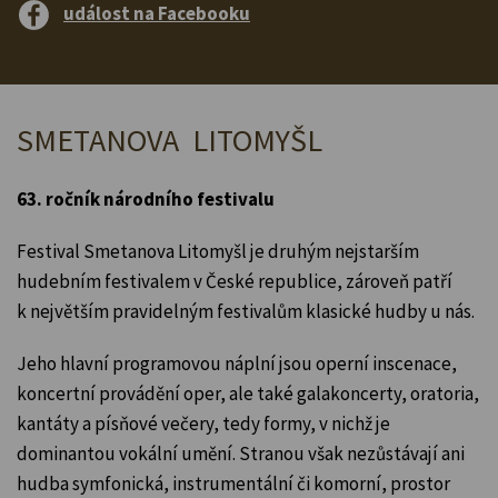
událost na Facebooku
SMETANOVA LITOMYŠL
63. ročník národního festivalu
Festival Smetanova Litomyšl je druhým nejstarším
hudebním festivalem v České republice, zároveň patří
k největším pravidelným festivalům klasické hudby u nás.
Jeho hlavní programovou náplní jsou operní inscenace,
koncertní provádění oper, ale také galakoncerty, oratoria,
kantáty a písňové večery, tedy formy, v nichž je
dominantou vokální umění. Stranou však nezůstávají ani
hudba symfonická, instrumentální či komorní, prostor