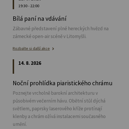
19:30 - 22:00
Bílá paní na vdávání
Zábavné představení plné hereckých hvězd na
zámecké open-air scéně v Litomyšli.
Rozbalte si další akce
14. 8. 2026
Noční prohlídka piaristického chrámu
Poznejte vrcholně barokní architekturu v
působivém večerním hávu. Obětní stůl dýchá
světlem, paprsky laserového kříže protínají
klenby a chrám ožívá instalacemi současného
umění.