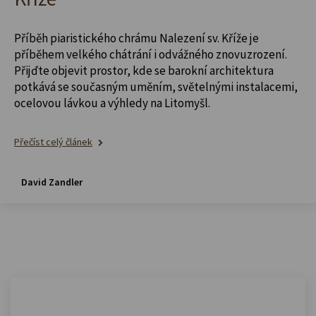
Příběh piaristického chrámu Nalezení sv. Kříže je
příběhem velkého chátrání i odvážného znovuzrození.
Přijďte objevit prostor, kde se barokní architektura
potkává se současným uměním, světelnými instalacemi,
ocelovou lávkou a výhledy na Litomyšl.
Přečíst celý článek
David Zandler