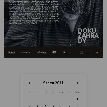
Srpen 2021
«
»
Po
Út
St
Čt
Pá
So
Ne
1
2
3
4
5
6
7
8