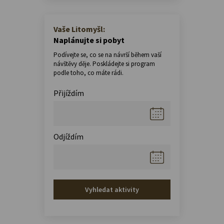
Vaše Litomyšl:
Naplánujte si pobyt
Podívejte se, co se na návrší během vaší
návštěvy děje. Poskládejte si program
podle toho, co máte rádi.
Přijíždím
Odjíždím
Vyhledat aktivity