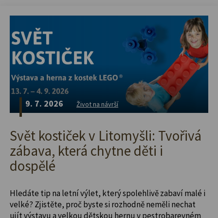
9. 7. 2026
Život na návrší
Svět kostiček v Litomyšli: Tvořivá
zábava, která chytne děti i
dospělé
Hledáte tip na letní výlet, který spolehlivě zabaví malé i
velké? Zjistěte, proč byste si rozhodně neměli nechat
ujít výstavu a velkou dětskou hernu v pestrobarevném