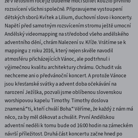
že v letošním roce již budeme moci sdílet kouzlo prvního
rozsvícení všichni společně. Připravujeme vystoupení
dětských sborů Kvítek a Lilium, duchovní slovo i koncerty.
Napětí před samotným rozsvícením stromu ještě umocní
Andělský videomapping na středobod všeho andělského
adventního dění, chrám Nalezení sv. Kříže. Vrátíme se k
mappingu z roku 2016, který nejen skvěle navodil
atmosféru přicházejících Vánoc, ale podtrhnul i
výjimečnou kvalitu architektury chrámu. Ochudit vás
nechceme ani o předvánoční koncert. A protože Vánoce
jsou křesťanské svátky a advent doba očekávání na
narození Ježíška, pozvali jsme oblíbenou slovenskou
worshipovou kapelu Timothy. Timothy doslova
znamená:“ti, kteří chválí Boha.“ Věříme, že každý z nám má
něco, za by měl děkovat a chválit. První Andělskou
adventní neděli k tomu bude od 16:00 hodin na zámeckém
návrší příležitost. Druhá část koncertu začne hned po