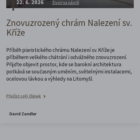
22. 6. 2026
Život na návrší
Znovuzrozený chrám Nalezení sv.
Kříže
Příběh piaristického chrámu Nalezení sv. Kříže je
příběhem velkého chátrání i odvážného znovuzrození.
Přijďte objevit prostor, kde se barokní architektura
potkává se současným uměním, světelnými instalacemi,
ocelovou lávkou a výhledy na Litomyšl.
Přečíst celý článek
David Zandler