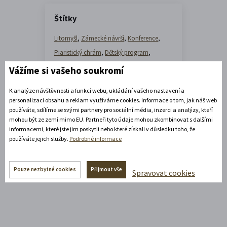
Štítky
Litomyšl
,
Zámecké návrší
,
Konference
,
Piaristický chrám
,
Dětský program
,
Andělé na návrší
,
,
Kostel Nalezení sv Kříže
,
Vážíme si vašeho soukromí
Prohlídky
,
Škola na zámku
,
Svatby
,
K analýze návštěvnosti a funkcí webu, ukládání vašeho nastavení a
Promítání
,
Přednáška
,
Advent
,
personalizaci obsahu a reklam využíváme cookies. Informace o tom, jak náš web
Andělský advent
,
Jízdárna
,
používáte, sdílíme se svými partnery pro sociální média, inzerci a analýzy, kteří
mohou být ze zemí mimo EU. Partneři tyto údaje mohou zkombinovat s dalšími
Coworking Kočárovna
,
Sport
,
Tančírna
,
informacemi, které jste jim poskytli nebo které získali v důsledku toho, že
Tvář
používáte jejich služby.
Podrobné informace
Pouze nezbytné cookies
Přijmout vše
Spravovat cookies