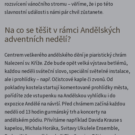
rozsvícení vánočního stromu – věříme, že i po této
slavnostní události s námi pár chvil zůstanete.
Na co se těšit v rámci Andělských
adventních nedělí?
Centrem veškerého andělského dění je piaristický chrám
Nalezení sv. Kříže. Zde bude opět velká výstava betlémů,
každou neděli sváteční slovo, speciální světelné instalace,
ale i prohlídky – např. Očistcové kaple či zvonů. Od
pokladny kostela startují komentované prohlídky města,
pořídíte zde vstupenku na Andělskou vyhlídku i do
expozice Andělé na návrší. Před chrámem začíná každou
neděli od 13 hodin gurmánský trh a koncerty na
andělském pódiu. Přivítáme například Davida Krause s
kapelou, Michala Horáka, Svitavy Ukulele Ensemble,