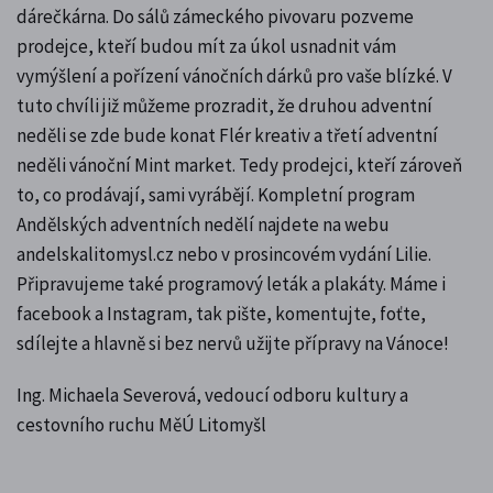
dárečkárna. Do sálů zámeckého pivovaru pozveme
prodejce, kteří budou mít za úkol usnadnit vám
vymýšlení a pořízení vánočních dárků pro vaše blízké. V
tuto chvíli již můžeme prozradit, že druhou adventní
neděli se zde bude konat Flér kreativ a třetí adventní
neděli vánoční Mint market. Tedy prodejci, kteří zároveň
to, co prodávají, sami vyrábějí. Kompletní program
Andělských adventních nedělí najdete na webu
andelskalitomysl.cz nebo v prosincovém vydání Lilie.
Připravujeme také programový leták a plakáty. Máme i
facebook a Instagram, tak pište, komentujte, foťte,
sdílejte a hlavně si bez nervů užijte přípravy na Vánoce!
Ing. Michaela Severová, vedoucí odboru kultury a
cestovního ruchu MěÚ Litomyšl