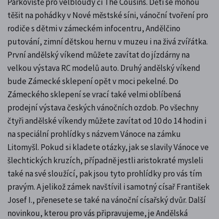
Parkoviště pro velbloudy či The Cousins. Děti se mohou
těšit na pohádky v Nové městské síni, vánoční tvoření pro
rodiče s dětmi v zámeckém infocentru, Andělčino
putování, zimní dětskou hernu v muzeu i na živá zvířátka.
První andělský víkend můžete zavítat do jízdárny na
velkou výstava RC modelů auto. Druhý andělský víkend
bude Zámecké sklepení opět v moci pekelné. Do
Zámeckého sklepení se vrací také velmi oblíbená
prodejní výstava českých vánočních ozdob. Po všechny
čtyři andělské víkendy můžete zavítat od 10 do 14 hodin i
na speciální prohlídky s názvem Vánoce na zámku
Litomyšl. Pokud si kladete otázky, jak se slavily Vánoce ve
šlechtických kruzích, případně jestli aristokraté mysleli
také na své sloužící, pak jsou tyto prohlídky pro vás tím
pravým. A jelikož zámek navštívil i samotný císař František
Josef I., přenesete se také na vánoční císařský dvůr. Další
novinkou, kterou pro vás připravujeme, je Andělská