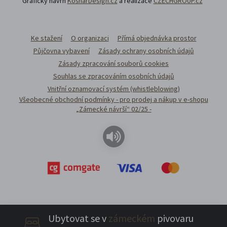
Grafický návrh
KošnarDesign.cz
a realizace
CZECHGROUP.cz
Ke stažení
O organizaci
Přímá objednávka prostor
Půjčovna vybavení
Zásady ochrany osobních údajů
Zásady zpracování souborů cookies
Souhlas se zpracováním osobních údajů
Vnitřní oznamovací systém (whistleblowing)
Všeobecné obchodní podmínky - pro prodej a nákup v e-shopu
„Zámecké návrší“ 02/25 -
Ubytovat se v
zámeckém
pivovaru