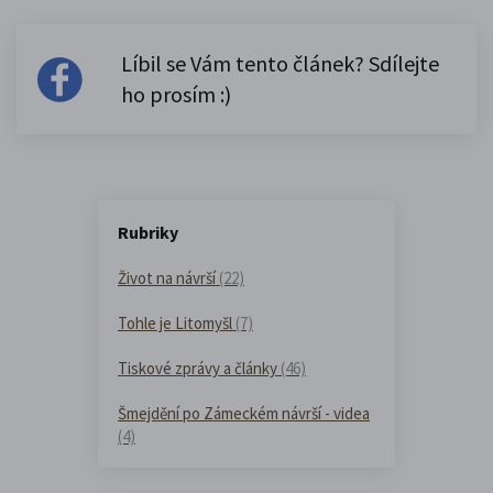
Líbil se Vám tento článek? Sdílejte
ho prosím :)
Rubriky
Život na návrší
(22)
Tohle je Litomyšl
(7)
Tiskové zprávy a články
(46)
Šmejdění po Zámeckém návrší - videa
(4)