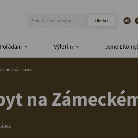
Pořádám
Výletím
Jsme Litomyš
 Zámeckém návrší
byt na Zámeckém
lánek