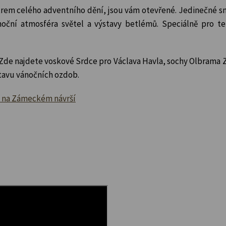
ntrem celého adventního dění, jsou vám otevřené. Jedinečné 
noční atmosféra světel a výstavy betlémů. Speciálně pro te
 Zde najdete voskové Srdce pro Václava Havla, sochy Olbrama
stavu vánočních ozdob.
y na Zámeckém návrší