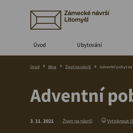
Úvod
Ubytování
Úvod
Blog
Život na návrší
Adventní pobyt na
Adventní po
3. 11. 2021
Život na návrší
Vytisknout č