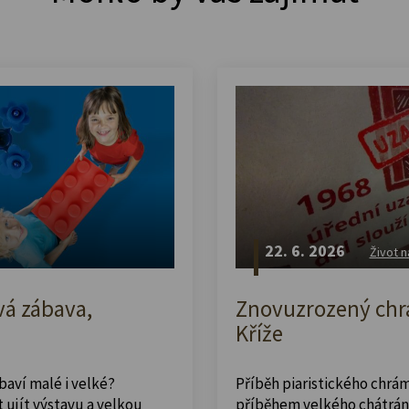
22. 6. 2026
Život n
vá zábava,
Znovuzrozený chrá
Kříže
abaví malé i velké?
Příběh piaristického chrám
 ujít výstavu a velkou
příběhem velkého chátrán