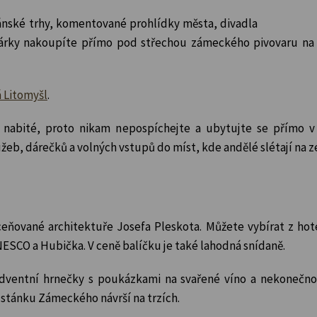
mánské trhy, komentované prohlídky města, divadla
A dárky nakoupíte přímo pod střechou zámeckého pivovaru na 
 Litomyšl
.
 nabité, proto nikam nepospíchejte a ubytujte se přímo v
žeb, dárečků a volných vstupů do míst, kde andělé slétají na 
ceňované architektuře Josefa Pleskota. Můžete vybírat z hot
SCO a Hubička. V ceně balíčku je také lahodná snídaně.
adventní hrnečky s poukázkami na svařené víno a nekonečno
u stánku Zámeckého návrší na trzích.