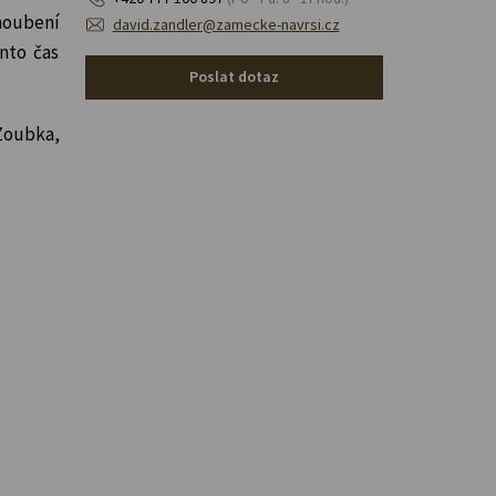
snoubení
david.zandler@zamecke-navrsi.cz
nto čas
Poslat dotaz
 Zoubka,