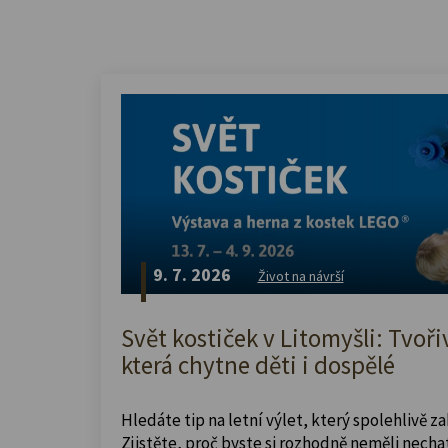
9. 7. 2026
Život na návrší
Svět kostiček v Litomyšli: Tvoři
která chytne děti i dospělé
Hledáte tip na letní výlet, který spolehlivě z
Zjistěte, proč byste si rozhodně neměli nechat