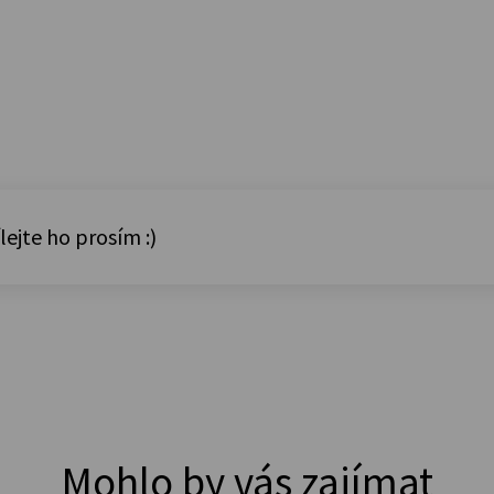
lejte ho prosím :)
Mohlo by vás zajímat