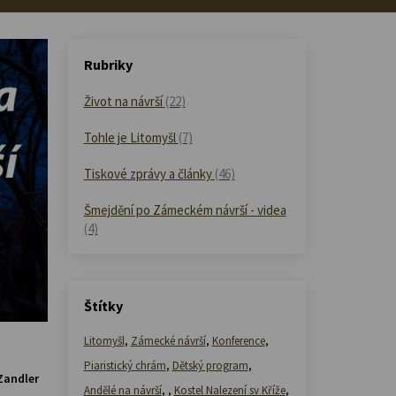
Rubriky
Život na návrší
(22)
Tohle je Litomyšl
(7)
Tiskové zprávy a články
(46)
Šmejdění po Zámeckém návrší - videa
(4)
Štítky
Litomyšl
,
Zámecké návrší
,
Konference
,
Piaristický chrám
,
Dětský program
,
Zandler
Andělé na návrší
,
,
Kostel Nalezení sv Kříže
,