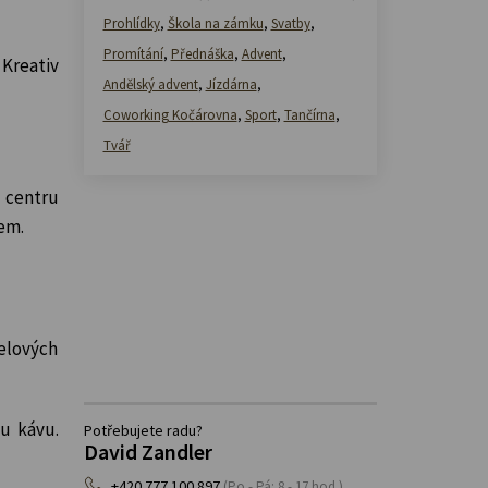
Prohlídky
,
Škola na zámku
,
Svatby
,
Promítání
,
Přednáška
,
Advent
,
Kreativ
Andělský advent
,
Jízdárna
,
Coworking Kočárovna
,
Sport
,
Tančírna
,
Tvář
 centru
zem.
elových
u kávu.
Potřebujete radu?
David Zandler
+420 777 100 897
(Po - Pá: 8 - 17 hod.)