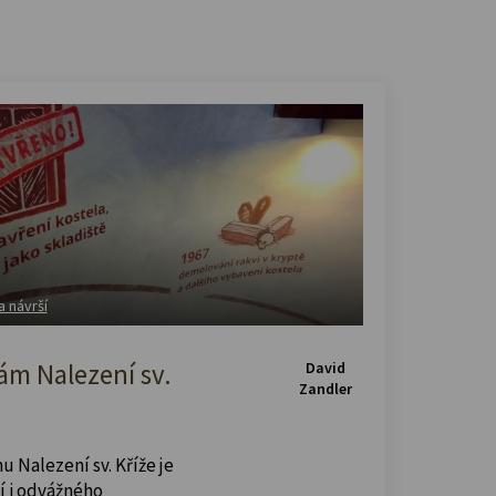
a návrší
m Nalezení sv.
David
Zandler
u Nalezení sv. Kříže je
í i odvážného