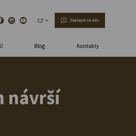
CZ
Zeptejte se nás
l
Blog
Kontakty
 návrší