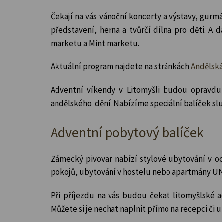
Čekají na vás vánoční koncerty a výstavy, gur
představení, herna a tvůrčí dílna pro děti. 
marketu a Mint marketu.
Aktuální program najdete na stránkách
Andělská
Adventní víkendy v Litomyšli budou opravdu
andělského dění. Nabízíme speciální balíček slu
Adventní pobytový balíček
Zámecký pivovar nabízí stylové ubytování v o
pokojů, ubytování v hostelu nebo apartmány UNE
Při příjezdu na vás budou čekat litomyšlské 
Můžete si je nechat naplnit přímo na recepci či 