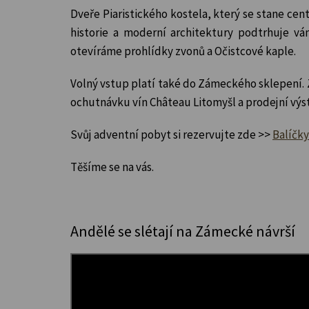
Dveře Piaristického kostela, který se stane ce
historie a moderní architektury podtrhuje vá
otevíráme prohlídky zvonů a Očistcové kaple.
Volný vstup platí také do Zámeckého sklepení.
ochutnávku vín Château Litomyšl a prodejní vý
Svůj adventní pobyt si rezervujte zde >>
Balíčk
Těšíme se na vás.
Andělé se slétají na Zámecké návrší