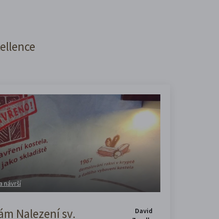
cellence
a návrší
m Nalezení sv.
David