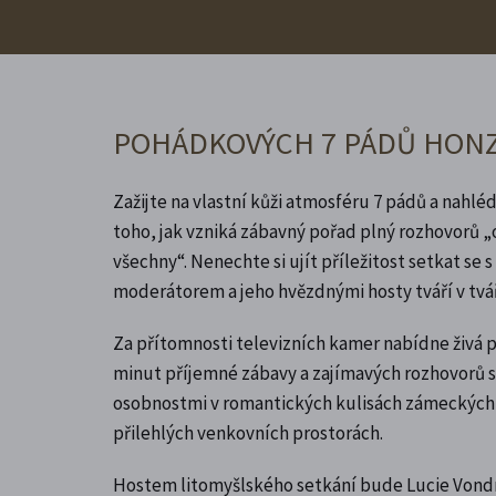
POHÁDKOVÝCH 7 PÁDŮ HON
Zažijte na vlastní kůži atmosféru 7 pádů a nahl
toho, jak vzniká zábavný pořad plný rozhovorů „
všechny“. Nenechte si ujít příležitost setkat se
moderátorem a jeho hvězdnými hosty tváří v tvář
Za přítomnosti televizních kamer nabídne živá
minut příjemné zábavy a zajímavých rozhovorů 
osobnostmi v romantických kulisách zámeckých n
přilehlých venkovních prostorách.
Hostem litomyšlského setkání bude Lucie Vondr