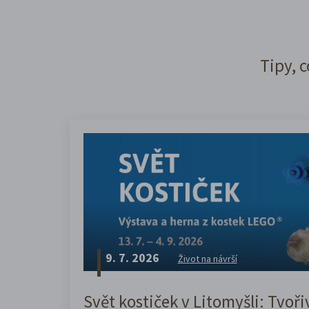
Tipy, c
9. 7. 2026
Život na návrší
Svět kostiček v Litomyšli: Tvoři