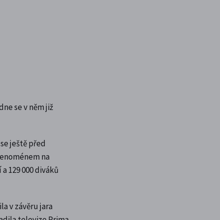
ne se v něm již
e ještě před
a fenoménem na
 a 129 000 diváků
a v závěru jara
dila televize Prima.