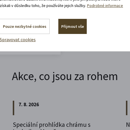
získali v důsledku toho, že používáte jejich služby.
Podrobné informace
Pouze nezbytné cookies
Přijmout vše
Spravovat cookies
Akce, co jsou za rohem
7. 8. 2026
Speciální prohlídka chrámu s
N