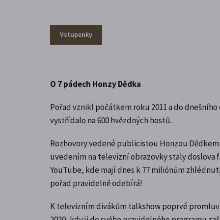
Vstupenky
O 7 pádech Honzy Dědka
Pořad vznikl počátkem roku 2011 a do dnešního d
vystřídalo na 600 hvězdných hostů.
Rozhovory vedené publicistou Honzou Dědkem s
uvedením na televizní obrazovky staly doslov
YouTube, kde mají dnes k 77 miliónům zhlédnutí
pořad pravidelně odebírá!
K televizním divákům talkshow poprvé promluvil
2020, kdy ji do svého pravidelného programu zařa