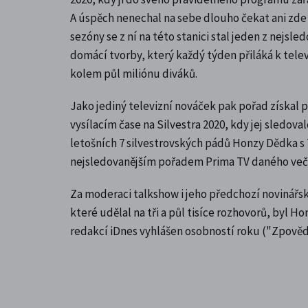
A úspěch nenechal na sebe dlouho čekat ani zde
sezóny se z ní na této stanici stal jeden z nejsl
domácí tvorby, který každý týden přiláká k tel
kolem půl miliónu diváků.
Jako jediný televizní nováček pak pořad získal p
vysílacím čase na Silvestra 2020, kdy jej sledovalo
letošních 7 silvestrovských pádů Honzy Dědka s 
nejsledovanějším pořadem Prima TV daného več
Za moderaci talkshow i jeho předchozí novinářs
které udělal na tři a půl tisíce rozhovorů, byl H
redakcí iDnes vyhlášen osobností roku ("Zpově