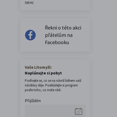
590 Kč
Řekni o této akci
přátelům na
Facebooku
Vaše Litomyšl:
Naplánujte si pobyt
Podívejte se, co se na návrší během vaší
návštěvy děje. Poskládejte si program
podle toho, co máte rádi.
Přijíždím