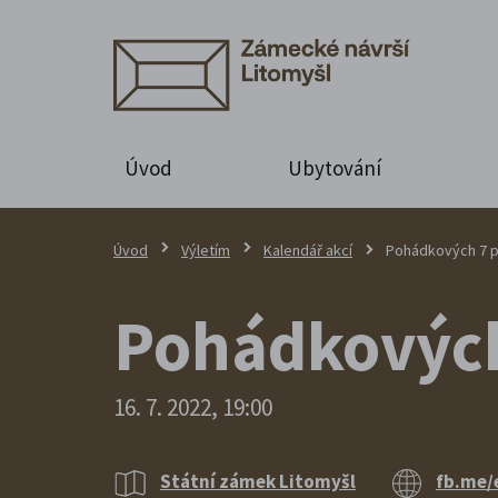
Úvod
Ubytování
Úvod
Výletím
Kalendář akcí
Pohádkových 7 
Pohádkových
16. 7. 2022, 19:00
Státní zámek Litomyšl
fb.me/