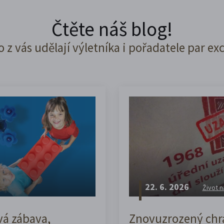
Čtěte náš blog!
o z vás udělají výletníka i pořadatele par ex
22. 6. 2026
Život n
vá zábava,
Znovuzrozený chrá