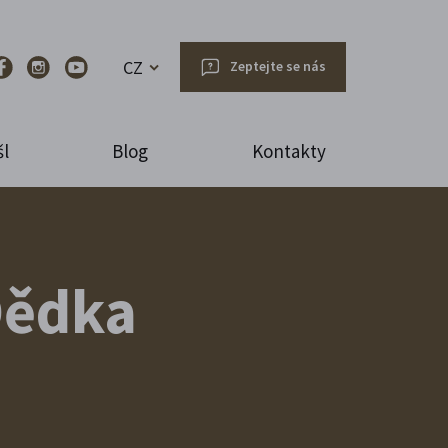
CZ
Zeptejte se nás
l
Blog
Kontakty
Dědka