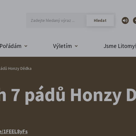
Pořádám
Výletím
Jsme Litomyš
pádů Honzy Dědka
 7 pádů Honzy 
e/1FEEL8yFs