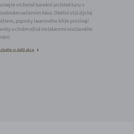
oznejte vrcholně barokní architekturu v
ůsobivém večerním hávu. Obětní stůl dýchá
větlem, paprsky laserového kříže protínají
lenby a chrám ožívá instalacemi současného
mění.
zbalte si další akce