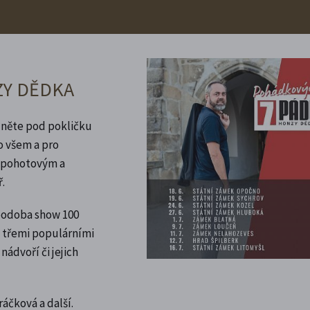
ZY DĚDKA
édněte pod pokličku
o všem a pro
 s pohotovým a
.
 podoba show 100
s třemi populárními
ádvoří či jejich
áčková a další.