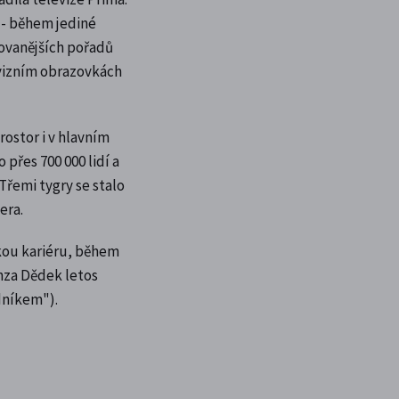
 - během jediné
edovanějších pořadů
evizním obrazovkách
rostor i v hlavním
 přes 700 000 lidí a
Třemi tygry se stalo
era.
kou kariéru, během
onza Dědek letos
dníkem").