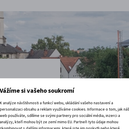
t
Vážíme si vašeho soukromí
K analýze návštěvnosti a funkcí webu, ukládání vašeho nastavení a
vštěvy děje.
personalizaci obsahu a reklam využíváme cookies. Informace o tom, jak ná
 rádi.
web používáte, sdílíme se svými partnery pro sociální média, inzerci a
analýzy, kteří mohou být ze zemí mimo EU. Partneři tyto údaje mohou
vracíte domů?
zkombinovat s dalšími informacemi, které jste jim poskytli nebo které