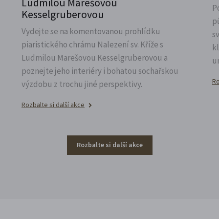
Ludmilou Marešovou
P
Kesselgruberovou
p
Vydejte se na komentovanou prohlídku
s
piaristického chrámu Nalezení sv.
Kříže s
k
Ludmilou Marešovou Kesselgruberovou a
u
poznejte jeho interiéry i bohatou sochařskou
Ro
výzdobu z trochu jiné perspektivy.
Rozbalte si další akce
Rozbalte si další akce