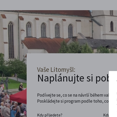
Vaše Litomyšl:
Naplánujte si poby
Podívejte se, co se na návrší během vaší ná
Poskládejte si program podle toho, co máte
Kdy přijedete?
Kdy se 