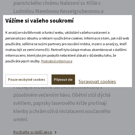
piaristického chrámu Nalezení sv.
Kříže s
Ludmilou Marešovou Kesselgruberovou a
poznejte jeho interiéry i bohatou sochařskou
Vážíme si vašeho soukromí
výzdobu z trochu jiné perspektivy.
K analýze návštěvnosti a funkcí webu, ukládání vašeho nastavení a
personalizaci obsahu a reklam využíváme cookies. Informace o tom, jak náš web
Rozbalte si další akce
používáte, sdílíme se svými partnery pro sociální média, inzerci a analýzy, kteří
mohou být ze zemí mimo EU. Partneři tyto údaje mohou zkombinovat s dalšími
7. 8. 2026
informacemi, které jste jim poskytli nebo které získali v důsledku toho, že
používáte jejich služby.
Podrobné informace
Noční prohlídka piaristického chrámu
Pouze nezbytné cookies
Přijmout vše
Spravovat cookies
Poznejte vrcholně barokní architekturu v
působivém večerním hávu. Obětní stůl dýchá
světlem, paprsky laserového kříže protínají
klenby a chrám ožívá instalacemi současného
umění.
Rozbalte si další akce