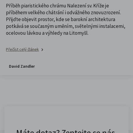
Příběh piaristického chrámu Nalezení sv. Kříže je
příběhem velkého chátrání i odvážného znovuzrození.
Přijďte objevit prostor, kde se barokní architektura
potkává se současným uměním, světelnými instalacemi,
ocelovou lávkou a výhledy na Litomyšl.
Přečíst celý článek
David Zandler
Máte dotaz? Zeptejte se nás.