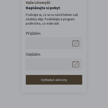
Vaše Litomyšl:
Naplánujte si pobyt
Podívejte se, co se na návrší během vaší
návštěvy děje. Poskládejte si program
podle toho, co máte rádi.
Přijíždím
Odjíždím
Vyhledat aktivity