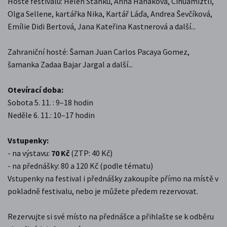
Hosté festivalu: Helen Stanku, Anna Hanáková, Cihuamiztli,
Olga Sellene, kartářka Nika, Kartář Láďa, Andrea Ševčíková,
Emílie Didi Bertová, Jana Kateřina Kastnerová a další...
Zahraniční hosté: Šaman Juan Carlos Pacaya Gomez,
šamanka Zadaa Bajar Jargal a další...
Otevírací doba:
Sobota 5. 11. : 9–18 hodin
Neděle 6. 11.: 10–17 hodin
Vstupenky:
- na výstavu:
70 Kč
(ZTP: 40 Kč)
- na přednášky: 80 a 120 Kč (podle tématu)
Vstupenky na festival i přednášky zakoupíte přímo na místě v
pokladně festivalu, nebo je můžete předem rezervovat.
Rezervujte si své místo na přednášce a přihlašte se k odběru