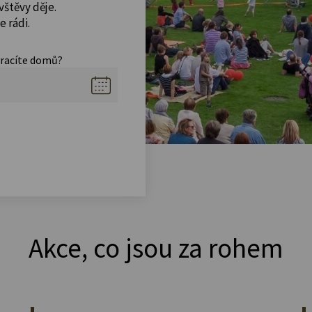
vštěvy děje.
 rádi.
vracíte domů?
Akce, co jsou za rohem