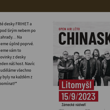
cté desky FRIHET a
ta pod širým nebem po
é zahrady… Na
rajeme úplně poprvé.
ajeme vám to
novinky z desky
jeden náš host. Navíc
a uděláme všechno
y byly na každém z
pomínat!“