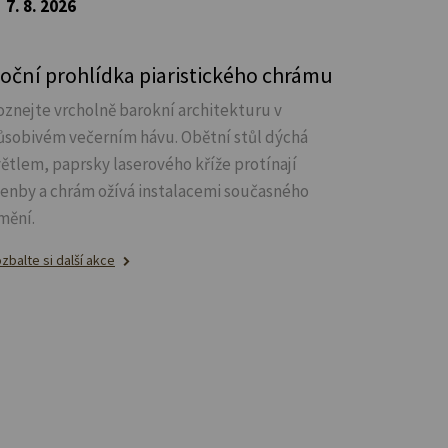
7. 8. 2026
oční prohlídka piaristického chrámu
oznejte vrcholně barokní architekturu v
ůsobivém večerním hávu. Obětní stůl dýchá
větlem, paprsky laserového kříže protínají
lenby a chrám ožívá instalacemi současného
mění.
zbalte si další akce