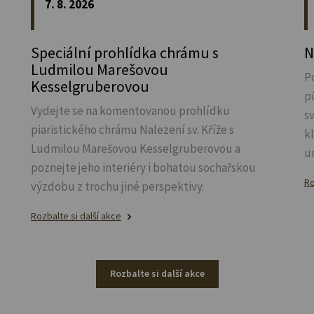
7. 8. 2026
Speciální prohlídka chrámu s
N
Ludmilou Marešovou
P
Kesselgruberovou
p
Vydejte se na komentovanou prohlídku
s
piaristického chrámu Nalezení sv.
Kříže s
k
Ludmilou Marešovou Kesselgruberovou a
u
poznejte jeho interiéry i bohatou sochařskou
Ro
výzdobu z trochu jiné perspektivy.
Rozbalte si další akce
Rozbalte si další akce