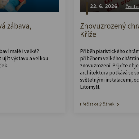
22. 6. 2026
Život n
vá zábava,
Znovuzrozený chrá
Kříže
abaví malé i velké?
Příběh piaristického chrám
 ujít výstavu a velkou
příběhem velkého chátrán
ček.
znovuzrození. Přijďte obje
architektura potkává se 
světelnými instalacemi, o
Litomyšl.
Přečíst celý článek