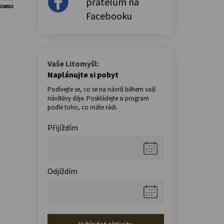
přátelům na
Facebooku
Vaše Litomyšl:
Naplánujte si pobyt
Podívejte se, co se na návrší během vaší
návštěvy děje. Poskládejte si program
podle toho, co máte rádi.
Přijíždím
Odjíždím
Vyhledat aktivity