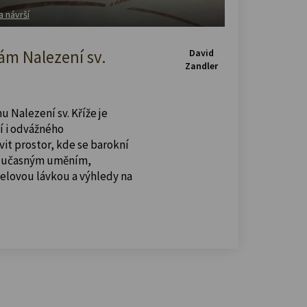
a návrší
m Nalezení sv.
David
Zandler
u Nalezení sv. Kříže je
í i odvážného
vit prostor, kde se barokní
současným uměním,
celovou lávkou a výhledy na