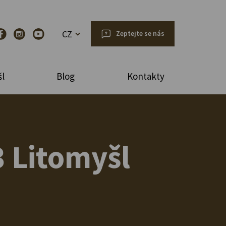
CZ
Zeptejte se nás
l
Blog
Kontakty
 Litomyšl