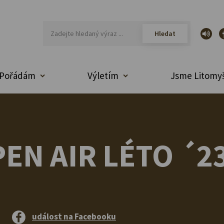
Pořádám
Výletím
Jsme Litomyš
EN AIR LÉTO ´23
událost na Facebooku