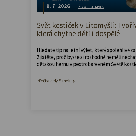
9. 7. 2026
Život na návrší
Svět kostiček v Litomyšli: Tvoři
která chytne děti i dospělé
Hledáte tip na letní výlet, který spolehlivě z
Zjistěte, proč byste si rozhodně neměli nechat
dětskou hernu v pestrobarevném Světě kosti
Přečíst celý článek