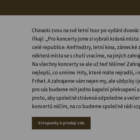
Chinaski zvou na své letní tour po vydání dvaná
říkají: „Pro koncerty jsme si vybrali krásná mís
celé republice. Amfiteátry, letní kina, zámeck
některá místa se s chutí vracíme, na jiných zah
Na všechny koncerty se ale už teď těšíme! Zahr
nejlepší, co umíme. Hity, které máte nejradši, i 
Frihet. A zahrajeme vám nejen my, ale vždycky i 
pro vás budeme mít jedno kapelní překvapení 
proto, aby společně strávená odpoledne a večer
koncertů něčím, na co budeme společně rádi vz
Vstupenky k prodeji zde