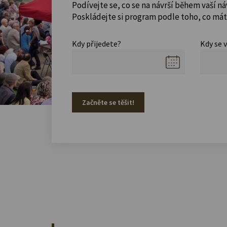
Podívejte se, co se na návrší během vaší ná
Poskládejte si program podle toho, co máte
Kdy přijedete?
Kdy se 
Začněte se těšit!