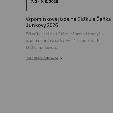
7. 8 - 9. 8. 2026
Vzpomínková jízda na Elišku a Čeňka
Junkovy 2026
Přijeďte navštívit Státní zámek v Litomyšli a
vzpomenout na naší první českou závodnici,
Elišku Junkovou.
Rozbalte si další akce