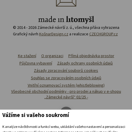
© 2014 - 2026 Zámecké návrší z. ú., všechna přáva vyhrazena
Grafický návrh
KošnarDesign.cz
a realizace
CZECHGROUP.cz
Ke stažení
O organizaci
Přímá objednávka prostor
Půjčovna vybavení
Zásady ochrany osobních údajů
Zásady zpracování souborů cookies
Souhlas se zpracováním osobních údajů
Vnitřní oznamovací systém (whistleblowing)
Všeobecné obchodní podmínky - pro prodej a nákup v e-shopu
„Zámecké návrší“ 02/25 -
Vážíme si vašeho soukromí
K analýze návštěvnosti a funkcí webu, ukládání vašeho nastavení a personalizaci