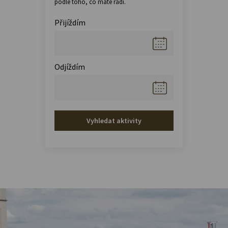
podle toho, co máte rádi.
Přijíždím
Odjíždím
Vyhledat aktivity