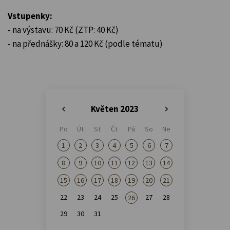
Vstupenky:
- na výstavu: 70 Kč (ZTP: 40 Kč)
- na přednášky: 80 a 120 Kč (podle tématu)
Květen 2023
«
»
Po
Út
St
Čt
Pá
So
Ne
1
2
3
4
5
6
7
8
9
10
11
12
13
14
15
16
17
18
19
20
21
22
23
24
25
27
28
26
29
30
31