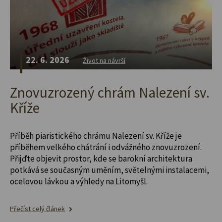
22. 6. 2026
Život na návrší
Znovuzrozený chrám Nalezení sv.
Kříže
Příběh piaristického chrámu Nalezení sv. Kříže je
příběhem velkého chátrání i odvážného znovuzrození.
Přijďte objevit prostor, kde se barokní architektura
potkává se současným uměním, světelnými instalacemi,
ocelovou lávkou a výhledy na Litomyšl.
Přečíst celý článek