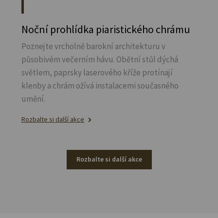
Noční prohlídka piaristického chrámu
Poznejte vrcholně barokní architekturu v
působivém večerním hávu. Obětní stůl dýchá
světlem, paprsky laserového kříže protínají
klenby a chrám ožívá instalacemi současného
umění.
Rozbalte si další akce
Rozbalte si další akce