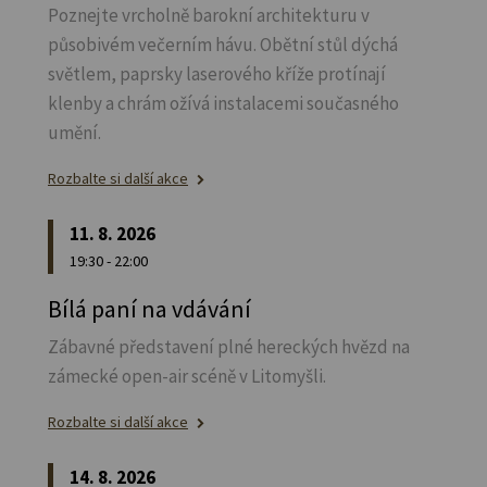
Poznejte vrcholně barokní architekturu v
působivém večerním hávu. Obětní stůl dýchá
světlem, paprsky laserového kříže protínají
klenby a chrám ožívá instalacemi současného
umění.
Rozbalte si další akce
11. 8. 2026
19:30 - 22:00
Bílá paní na vdávání
Zábavné představení plné hereckých hvězd na
zámecké open-air scéně v Litomyšli.
Rozbalte si další akce
14. 8. 2026