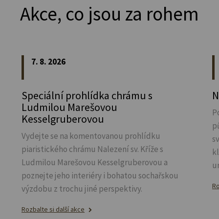
Akce, co jsou za rohem
7. 8. 2026
Speciální prohlídka chrámu s
N
Ludmilou Marešovou
P
Kesselgruberovou
p
Vydejte se na komentovanou prohlídku
s
piaristického chrámu Nalezení sv.
Kříže s
k
Ludmilou Marešovou Kesselgruberovou a
u
poznejte jeho interiéry i bohatou sochařskou
Ro
výzdobu z trochu jiné perspektivy.
Rozbalte si další akce