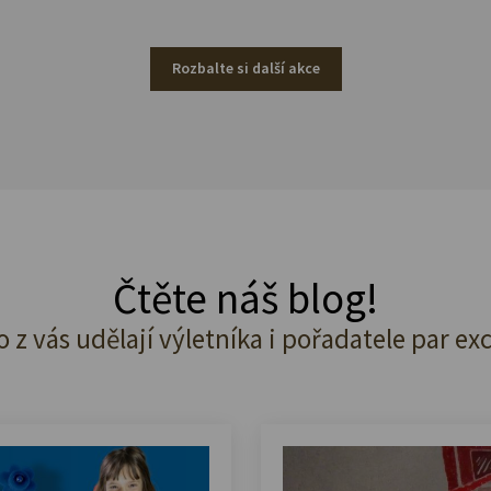
Rozbalte si další akce
Čtěte náš blog!
o z vás udělají výletníka i pořadatele par ex