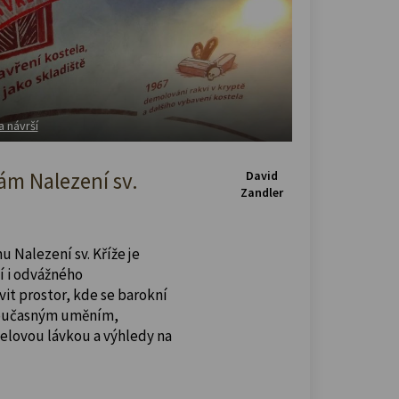
a návrší
m Nalezení sv.
David
Zandler
u Nalezení sv. Kříže je
í i odvážného
vit prostor, kde se barokní
současným uměním,
celovou lávkou a výhledy na