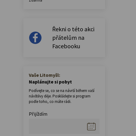
Zdarma
Řekni o této akci
přátelům na
Facebooku
Vaše Litomyšl:
Naplánujte si pobyt
Podívejte se, co se na návrší během vaší
návštěvy děje. Poskládejte si program
podle toho, co máte rádi.
Přijíždím