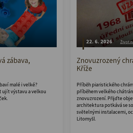
22. 6. 2026
Život n
vá zábava,
Znovuzrozený chrá
Kříže
abaví malé i velké?
Příběh piaristického chrám
 ujít výstavu a velkou
příběhem velkého chátrán
ček.
znovuzrození. Přijďte obje
architektura potkává se 
světelnými instalacemi, o
Litomyšl.