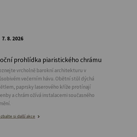
7. 8. 2026
oční prohlídka piaristického chrámu
oznejte vrcholně barokní architekturu v
ůsobivém večerním hávu. Obětní stůl dýchá
větlem, paprsky laserového kříže protínají
lenby a chrám ožívá instalacemi současného
mění.
zbalte si další akce