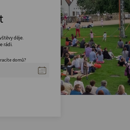
t
vštěvy děje.
 rádi.
vracíte domů?