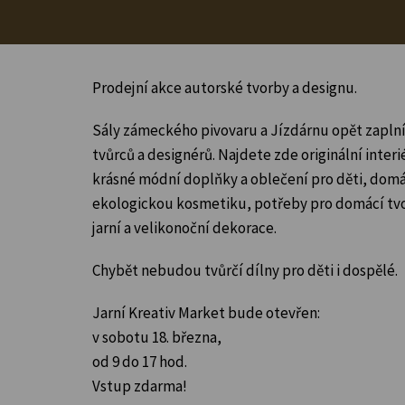
Prodejní akce autorské tvorby a designu.
Sály zámeckého pivovaru a Jízdárnu opět zapln
tvůrců a designérů. Najdete zde originální inter
krásné módní doplňky a oblečení pro děti, domá
ekologickou kosmetiku, potřeby pro domácí tvoř
jarní a velikonoční dekorace.
Chybět nebudou tvůrčí dílny pro děti i dospělé.
Jarní Kreativ Market bude otevřen:
v sobotu 18. března,
od 9 do 17 hod.
Vstup zdarma!