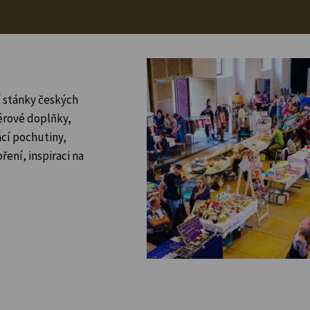
í stánky českých
iérové doplňky,
cí pochutiny,
ení, inspiraci na