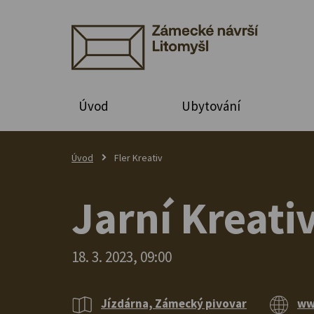
Úvod
Ubytování
Úvod
Fler Kreativ
Jarní Kreati
18. 3. 2023, 09:00
Jízdárna, Zámecký pivovar
ww