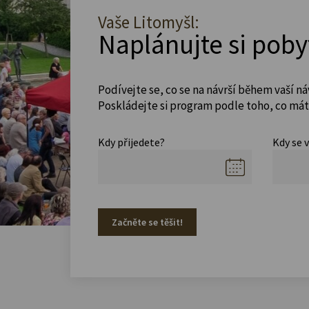
Vaše Litomyšl:
Naplánujte si poby
Podívejte se, co se na návrší během vaší ná
Poskládejte si program podle toho, co máte
Kdy přijedete?
Kdy se 
Začněte se těšit!