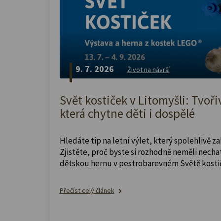
9. 7. 2026
Život na návrší
Svět kostiček v Litomyšli: Tvoři
která chytne děti i dospělé
Hledáte tip na letní výlet, který spolehlivě z
Zjistěte, proč byste si rozhodně neměli nechat
dětskou hernu v pestrobarevném Světě kosti
Přečíst celý článek