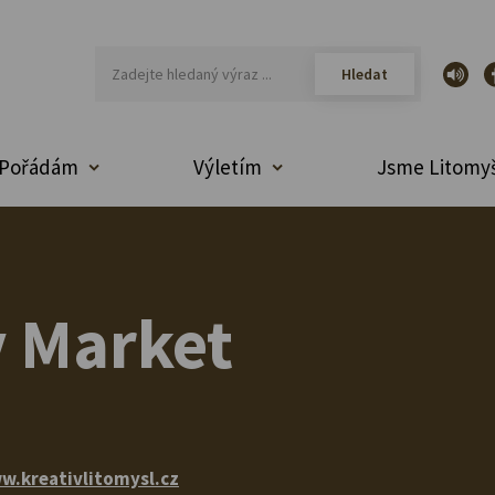
Pořádám
Výletím
Jsme Litomyš
v Market
w.kreativlitomysl.cz