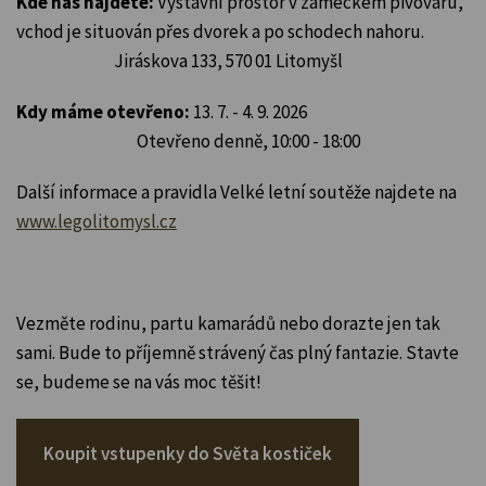
Kde nás najdete:
Výstavní prostor v zámeckém pivovaru,
vchod je situován přes dvorek a po schodech nahoru.
Jiráskova 133, 570 01 Litomyšl
Kdy máme otevřeno:
13. 7. - 4. 9. 2026
Otevřeno denně, 10:00 - 18:00
Další informace a pravidla Velké letní soutěže najdete na
www.legolitomysl.cz
Vezměte rodinu, partu kamarádů nebo dorazte jen tak
sami. Bude to příjemně strávený čas plný fantazie. Stavte
se, budeme se na vás moc těšit!
Koupit vstupenky do Světa kostiček