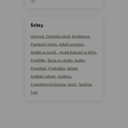
(4)
Štítky
Litomyšl
,
Zámecké návrší
,
Konference
,
Piaristický chrám
,
Dětský program
,
Andělé na návrší
,
,
Kostel Nalezení sv Kříže
,
Prohlídky
,
Škola na zámku
,
Svatby
,
Promítání
,
Přednáška
,
Advent
,
Andělský advent
,
Jízdárna
,
Coworking Kočárovna
,
Sport
,
Tančírna
,
Tvář