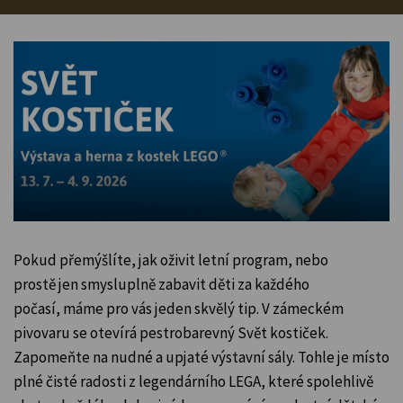
Pokud přemýšlíte, jak oživit letní program, nebo
prostě jen smysluplně zabavit děti za každého
počasí, máme pro vás jeden skvělý tip. V zámeckém
pivovaru se otevírá pestrobarevný Svět kostiček.
Zapomeňte na nudné a upjaté výstavní sály. Tohle je místo
plné čisté radosti z legendárního LEGA, které spolehlivě