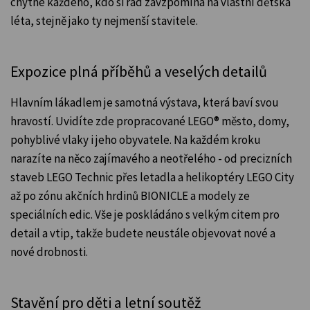
chytne každého, kdo si rád zavzpomíná na vlastní dětská
léta, stejně jako ty nejmenší stavitele.
Expozice plná příběhů a veselých detailů
Hlavním lákadlem je samotná výstava, která baví svou
hravostí. Uvidíte zde propracované LEGO® město, domy,
pohyblivé vlaky i jeho obyvatele. Na každém kroku
narazíte na něco zajímavého a neotřelého - od precizních
staveb LEGO Technic přes letadla a helikoptéry LEGO City
až po zónu akčních hrdinů BIONICLE a modely ze
speciálních edic. Vše je poskládáno s velkým citem pro
detail a vtip, takže budete neustále objevovat nové a
nové drobnosti.
Stavění pro děti a letní soutěž