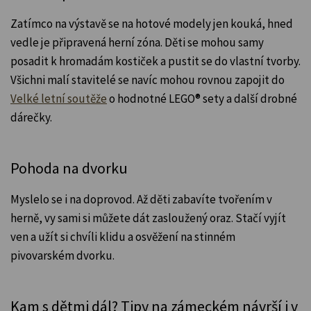
Zatímco na výstavě se na hotové modely jen kouká, hned
vedle je připravená herní zóna. Děti se mohou samy
posadit k hromadám kostiček a pustit se do vlastní tvorby.
Všichni malí stavitelé se navíc mohou rovnou zapojit do
Velké letní soutěže
o hodnotné LEGO® sety a další drobné
dárečky.
Pohoda na dvorku
Myslelo se i na doprovod. Až děti zabavíte tvořením v
herně, vy sami si můžete dát zasloužený oraz. Stačí vyjít
ven a užít si chvíli klidu a osvěžení na stinném
pivovarském dvorku.
Kam s dětmi dál? Tipy na zámeckém návrší i v