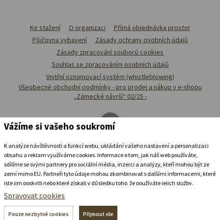
Ke stažení
O organizaci
Přímá objednávka prostor
Půjčovna vybavení
Zásady ochrany osobních údajů
Zásady zpracování souborů cookies
Souhlas se zpracováním osobních údajů
Vnitřní oznamovací systém (whistleblowing)
Všeobecné obchodní podmínky - pro prodej a nákup v e-shopu
„Zámecké návrší“ 02/25 -
Vážíme si vašeho soukromí
K analýze návštěvnosti a funkcí webu, ukládání vašeho nastavení a personalizaci
obsahu a reklam využíváme cookies. Informace o tom, jak náš web používáte,
sdílíme se svými partnery pro sociální média, inzerci a analýzy, kteří mohou být ze
zemí mimo EU. Partneři tyto údaje mohou zkombinovat s dalšími informacemi, které
jste jim poskytli nebo které získali v důsledku toho, že používáte jejich služby.
Podrobné informace
Spravovat cookies
Ubytovat se v
zámeckém
pivovaru
Pouze nezbytné cookies
Přijmout vše
+420 739 337 992
recepce@zamecke-navrsi.cz