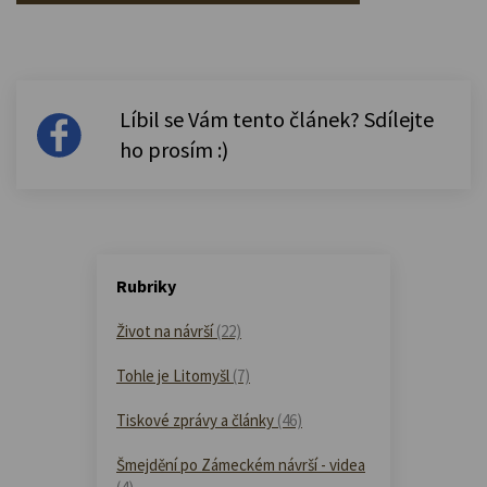
Líbil se Vám tento článek? Sdílejte
ho prosím :)
Rubriky
Život na návrší
(22)
Tohle je Litomyšl
(7)
Tiskové zprávy a články
(46)
Šmejdění po Zámeckém návrší - videa