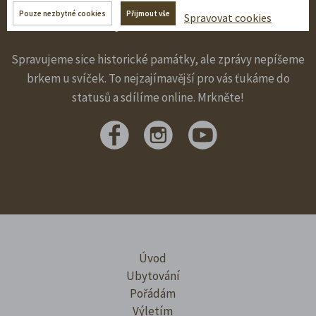
Pouze nezbytné cookies
Přijmout vše
Sledujte nás na sítích!
Spravovat cookies
Spravujeme sice historické památky, ale zprávy nepíšeme
brkem u svíček. To nejzajímavější pro vás ťukáme do
statusů a sdílíme online. Mrkněte!
Úvod
Ubytování
Pořádám
Výletím