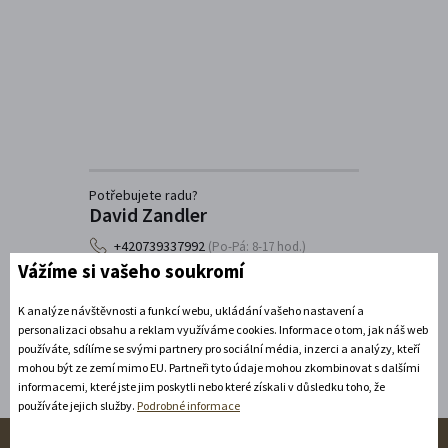
Potřebujete radu?
David Zandler
+420739337992
(Po-Pá: 8-17 hod.)
Vážíme si vašeho soukromí
info@zamecke-navrsi.cz
K analýze návštěvnosti a funkcí webu, ukládání vašeho nastavení a
Poslat dotaz
personalizaci obsahu a reklam využíváme cookies. Informace o tom, jak náš web
používáte, sdílíme se svými partnery pro sociální média, inzerci a analýzy, kteří
mohou být ze zemí mimo EU. Partneři tyto údaje mohou zkombinovat s dalšími
informacemi, které jste jim poskytli nebo které získali v důsledku toho, že
používáte jejich služby.
Podrobné informace