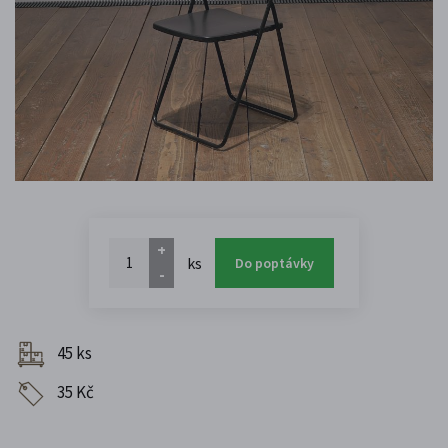
+
ks
Do poptávky
-
45 ks
35 Kč