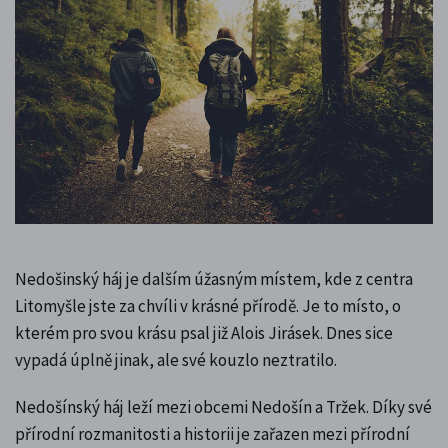
Nedošinský háj je dalším úžasným místem, kde z centra
Litomyšle jste za chvíli v krásné přírodě. Je to místo, o
kterém pro svou krásu psal již Alois Jirásek. Dnes sice
vypadá úplně jinak, ale své kouzlo neztratilo.
Nedošínský háj leží mezi obcemi Nedošín a Tržek. Díky své
přírodní rozmanitosti a historii je zařazen mezi přírodní