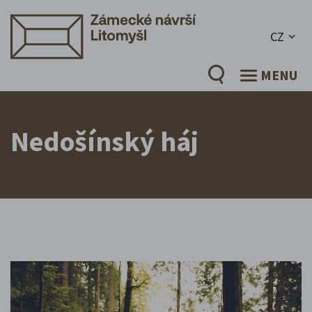
CZ
MENU
Nedošínský háj