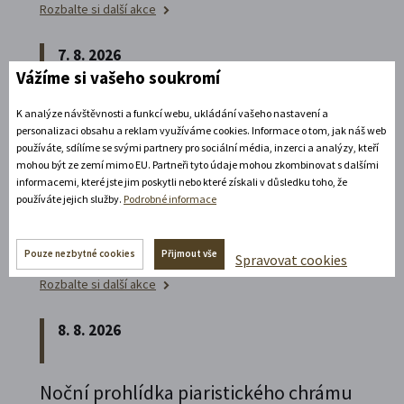
Rozbalte si další akce
7. 8. 2026
Vážíme si vašeho soukromí
Noční prohlídka piaristického chrámu
K analýze návštěvnosti a funkcí webu, ukládání vašeho nastavení a
personalizaci obsahu a reklam využíváme cookies. Informace o tom, jak náš web
Poznejte vrcholně barokní architekturu v
používáte, sdílíme se svými partnery pro sociální média, inzerci a analýzy, kteří
mohou být ze zemí mimo EU. Partneři tyto údaje mohou zkombinovat s dalšími
působivém večerním hávu. Obětní stůl dýchá
informacemi, které jste jim poskytli nebo které získali v důsledku toho, že
světlem, paprsky laserového kříže protínají
používáte jejich služby.
Podrobné informace
klenby a chrám ožívá instalacemi současného
umění.
Pouze nezbytné cookies
Přijmout vše
Spravovat cookies
Rozbalte si další akce
8. 8. 2026
Noční prohlídka piaristického chrámu