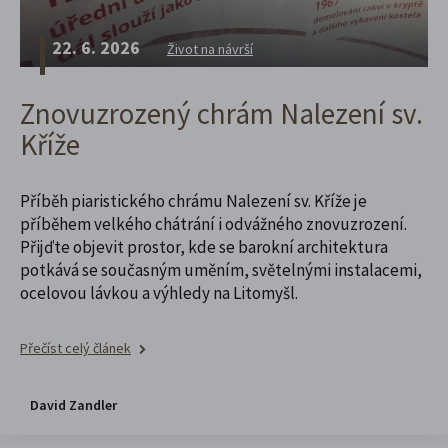
22. 6. 2026
Život na návrší
Znovuzrozený chrám Nalezení sv.
Kříže
Příběh piaristického chrámu Nalezení sv. Kříže je
příběhem velkého chátrání i odvážného znovuzrození.
Přijďte objevit prostor, kde se barokní architektura
potkává se současným uměním, světelnými instalacemi,
ocelovou lávkou a výhledy na Litomyšl.
Přečíst celý článek
David Zandler