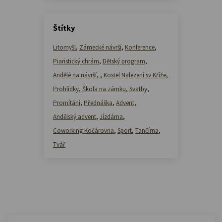
Štítky
Litomyšl
,
Zámecké návrší
,
Konference
,
Piaristický chrám
,
Dětský program
,
Andělé na návrší
,
,
Kostel Nalezení sv Kříže
,
Prohlídky
,
Škola na zámku
,
Svatby
,
Promítání
,
Přednáška
,
Advent
,
Andělský advent
,
Jízdárna
,
Coworking Kočárovna
,
Sport
,
Tančírna
,
Tvář