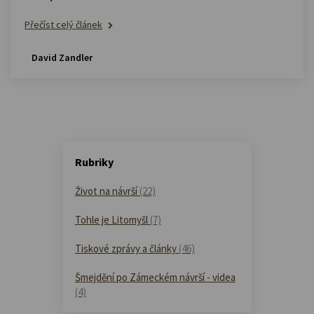
Přečíst celý článek
David Zandler
Rubriky
Život na návrší
(22)
Tohle je Litomyšl
(7)
Tiskové zprávy a články
(46)
Šmejdění po Zámeckém návrší - videa
(4)