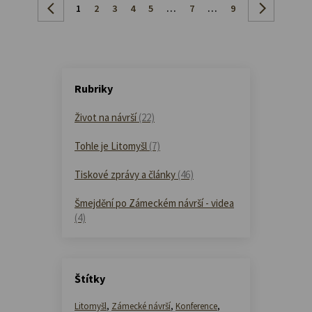
1
2
3
4
5
…
7
…
9
Rubriky
Život na návrší
(22)
Tohle je Litomyšl
(7)
Tiskové zprávy a články
(46)
Šmejdění po Zámeckém návrší - videa
(4)
Štítky
Litomyšl
,
Zámecké návrší
,
Konference
,