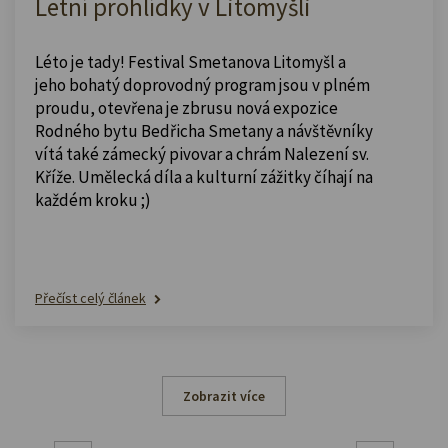
Letní prohlídky v Litomyšli
Léto je tady! Festival Smetanova Litomyšl a
jeho bohatý doprovodný program jsou v plném
proudu, otevřena je zbrusu nová expozice
Rodného bytu Bedřicha Smetany a návštěvníky
vítá také zámecký pivovar a chrám Nalezení sv.
Kříže. Umělecká díla a kulturní zážitky číhají na
každém kroku ;)
Přečíst celý článek
Zobrazit více