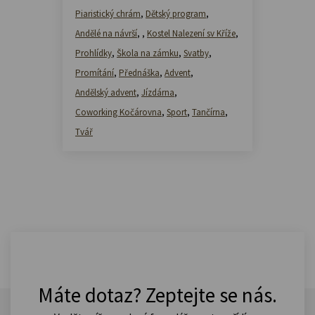
Piaristický chrám
,
Dětský program
,
Andělé na návrší
,
,
Kostel Nalezení sv Kříže
,
Prohlídky
,
Škola na zámku
,
Svatby
,
Promítání
,
Přednáška
,
Advent
,
Andělský advent
,
Jízdárna
,
Coworking Kočárovna
,
Sport
,
Tančírna
,
Tvář
Máte dotaz? Zeptejte se nás.