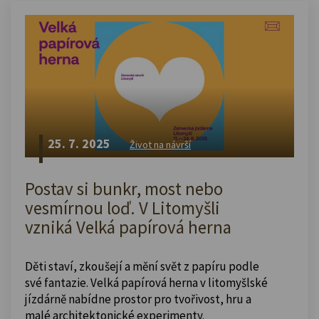
25. 7. 2025
Život na návrší
Postav si bunkr, most nebo
vesmírnou loď. V Litomyšli
vzniká Velká papírová herna
Děti staví, zkoušejí a mění svět z papíru podle
své fantazie. Velká papírová herna v litomyšlské
jízdárně nabídne prostor pro tvořivost, hru a
malé architektonické experimenty.