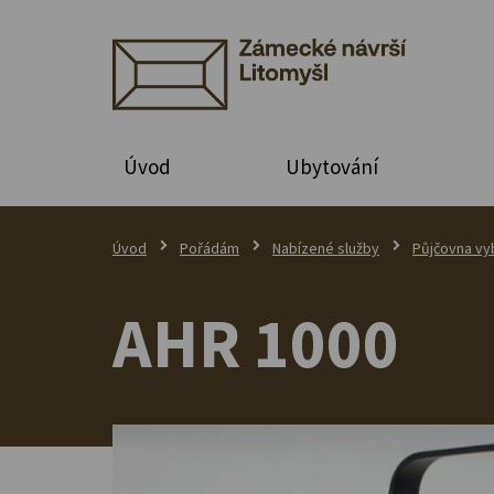
Úvod
Ubytování
Úvod
Pořádám
Nabízené služby
Půjčovna vy
AHR 1000