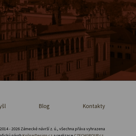
yšl
Blog
Kontakty
2014 - 2026 Zámecké návrší z. ú., všechna přáva vyhrazena
afický návrh
KošnarDesign.cz
a realizace
CZECHGROUP.cz