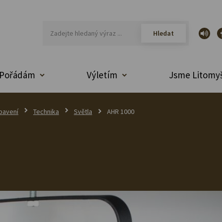
Pořádám
Výletím
Jsme Litomyš
bavení
Technika
Světla
AHR 1000