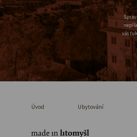
Sprav
nepíš
vás ťu
Úvod
Ubytování