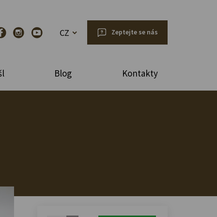
CZ
Zeptejte se nás
l
Blog
Kontakty