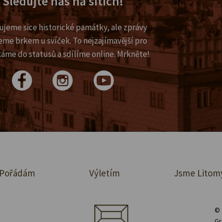
Sledujte nás na sítích!
ujeme sice historické památky, ale zprávy
eme brkem u svíček. To nejzajímavější pro
káme do statusů a sdílíme online. Mrkněte!
Pořádám
Výletím
Jsme Litom
© 
Gr