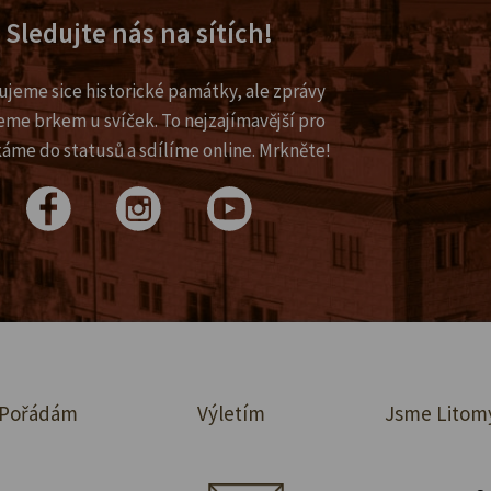
Sledujte nás na sítích!
ujeme sice historické památky, ale zprávy
eme brkem u svíček. To nejzajímavější pro
káme do statusů a sdílíme online. Mrkněte!
Pořádám
Výletím
Jsme Litom