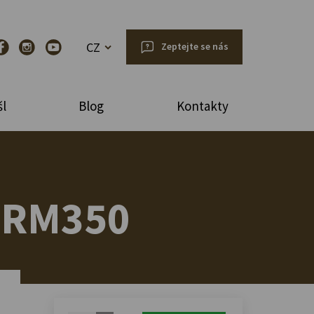
CZ
Zeptejte se nás
l
Blog
Kontakty
 SRM350