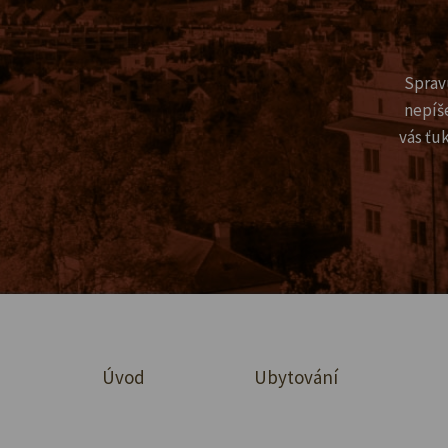
Sprav
nepíš
vás ťu
Úvod
Ubytování