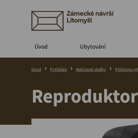
Úvod
Ubytování
Úvod
Pořádám
Nabízené služby
Půjčovna vy
Reproduktor