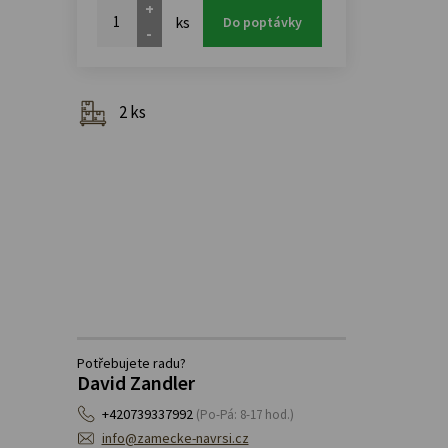
+
ks
Do poptávky
-
2 ks
Potřebujete radu?
David Zandler
+420739337992
(Po-Pá: 8-17 hod.)
info@zamecke-navrsi.cz