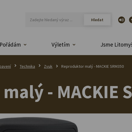
Pořádám
Výletím
Jsme Litomyš
bavení
Technika
Zvuk
Reproduktor malý - MACKIE SRM350
 malý - MACKIE