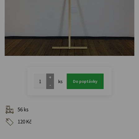
+
ks
Do poptávky
-
56 ks
120 Kč