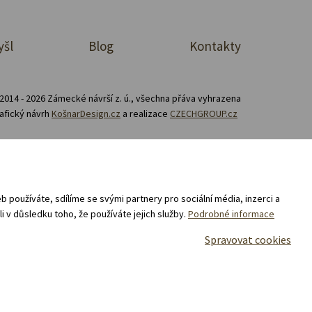
yšl
Blog
Kontakty
2014 - 2026 Zámecké návrší z. ú., všechna přáva vyhrazena
afický návrh
KošnarDesign.cz
a realizace
CZECHGROUP.cz
Zásady zpracování souborů cookies
prodej a nákup v e-shopu „Zámecké návrší“ 02/25 -
 používáte, sdílíme se svými partnery pro sociální média, inzerci a
i v důsledku toho, že používáte jejich služby.
Podrobné informace
Spravovat cookies