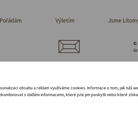
Pořádám
Výletím
Jsme Litom
© 
Gr
jednávka prostor
Půjčovna vybavení
Zásady ochrany osobních údajů
 oznamovací systém (whistleblowing)
Všeobecné obchodní podmínky - pro 
sonalizaci obsahu a reklam využíváme cookies. Informace o tom, jak náš web
kombinovat s dalšími informacemi, které jste jim poskytli nebo které získal