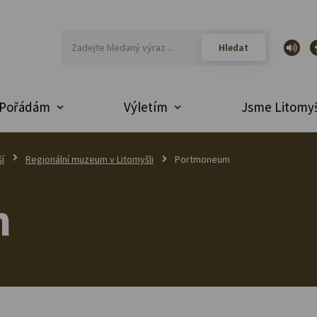
Pořádám
Výletím
Jsme Litomyš
í
Regionální muzeum v Litomyšli
Portmoneum
m