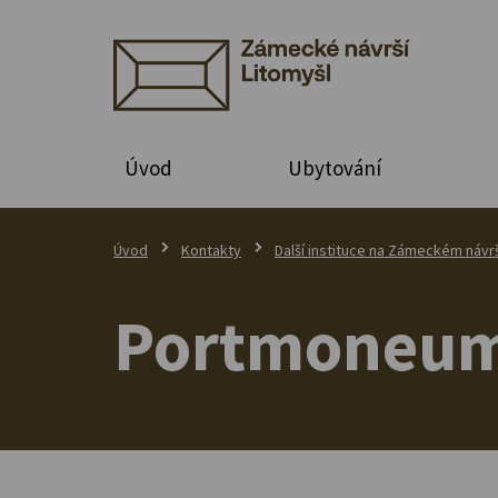
Úvod
Ubytování
Úvod
Kontakty
Další instituce na Zámeckém návrš
Portmoneu