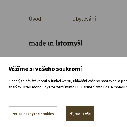
Úvod
Ubytování
Ke stažení
O organizaci
Přímá ob
Vážíme si vašeho soukromí
Souhlas se zpracováním osobních údajů
Vnitřní
K analýze návštěvnosti a funkcí webu, ukládání vašeho nastavení a per
analýzy, kteří mohou být ze zemí mimo EU. Partneři tyto údaje mohou z
Pouze nezbytné cookies
Přijmout vše