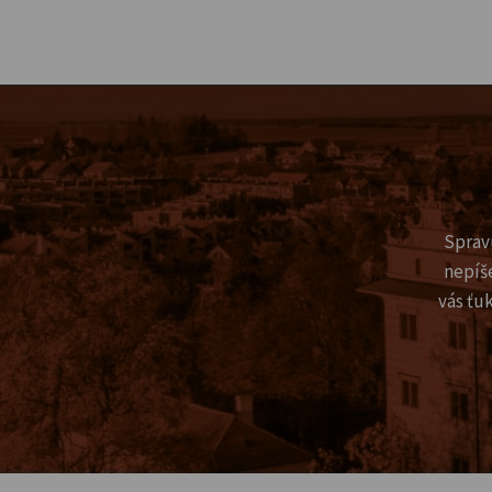
Sprav
nepíš
vás ťu