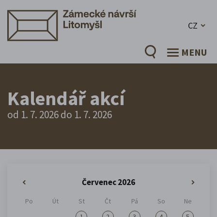
CZ
MENU
Kalendář akcí
od 1. 7. 2026 do 1. 7. 2026
Červenec 2026
«
»
Po
Út
St
Čt
Pá
So
Ne
1
2
3
4
5