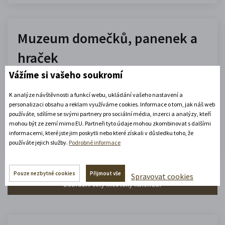
Muzeum domečků, panenek a
hraček
Vážíme si vašeho soukromí
10.00 - 16.00
(platné od 1. 7. 2026 do 31. 8. 2026)
K analýze návštěvnosti a funkcí webu, ukládání vašeho nastavení a
personalizaci obsahu a reklam využíváme cookies. Informace o tom, jak náš web
používáte, sdílíme se svými partnery pro sociální média, inzerci a analýzy, kteří
Zobrazit celou otevírací dobu
mohou být ze zemí mimo EU. Partneři tyto údaje mohou zkombinovat s dalšími
informacemi, které jste jim poskytli nebo které získali v důsledku toho, že
Zjistěte více
používáte jejich služby.
Podrobné informace
Pouze nezbytné cookies
Přijmout vše
Spravovat cookies
Zobrazit celý městský kalendář