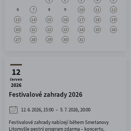
6
8
9
7
10
11
12
13
14
15
16
17
18
19
20
21
22
23
24
25
26
27
28
29
30
31
12
červen
2026
Festivalové zahrady 2026
12. 6. 2026, 15:00
–
5. 7. 2026, 20:00
Festivalové zahrady nabízejí během Smetanovy
Litomyšle pestrý program zdarma – koncerty,