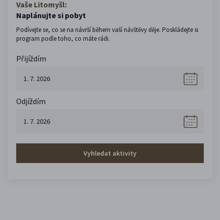
Vaše Litomyšl:
Naplánujte si pobyt
Podívejte se, co se na návrší během vaší návštěvy děje. Poskládejte si
program podle toho, co máte rádi.
Přijíždím
Odjíždím
Vyhledat aktivity