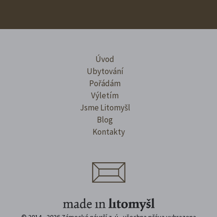
Úvod
Ubytování
Pořádám
Výletím
Jsme Litomyšl
Blog
Kontakty
© 2014 - 2026 Zámecké návrší z. ú., všechna přáva vyhrazena