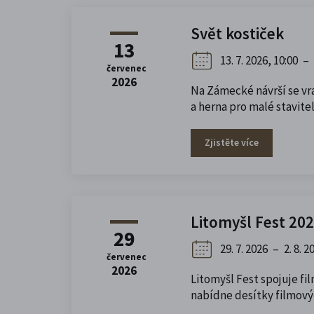
Svět kostiček
13
13. 7. 2026, 10:00
–
červenec
2026
Na Zámecké návrší se vr
a herna pro malé stavitel
Zjistěte více
Litomyšl Fest 20
29
29. 7. 2026
–
2. 8. 2
červenec
2026
Litomyšl Fest spojuje f
nabídne desítky filmovýc