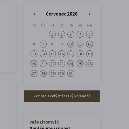
Červenec 2026
«
»
Po
Út
St
Čt
Pá
So
Ne
1
2
3
4
5
6
8
9
7
10
11
12
13
14
15
16
17
18
19
20
21
22
23
24
25
26
27
28
29
30
31
Zobrazit celý městský kalendář
Vaše Litomyšl:
Naplánujte si pobyt