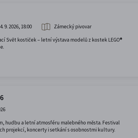
4. 9. 2026, 18:00
Zámecký pivovar
ací Svět kostiček – letní výstava modelů z kostek LEGO®
e.
26
026
ilm, hudbu a letní atmosféru malebného města. Festival
h projekcí, koncerty i setkání s osobnostmi kultury.