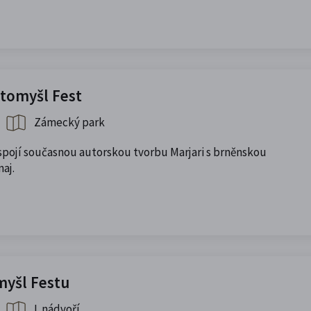
Litomyšl Fest
Zámecký park
pojí současnou autorskou tvorbu Marjari s brněnskou
aj.
omyšl Festu
I. nádvoří