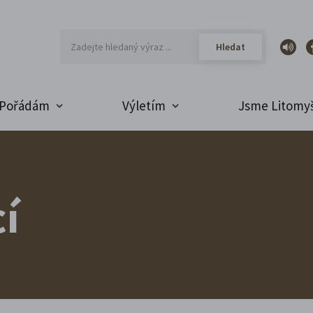
Pořádám
Výletím
Jsme Litomyš
í