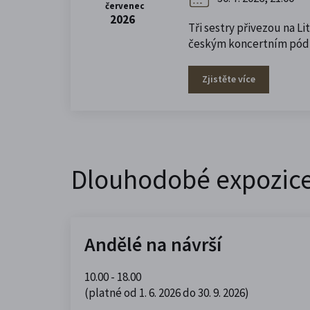
červenec
2026
Tři sestry přivezou na L
českým koncertním pódií
Zjistěte více
Dlouhodobé expozic
Andělé na návrší
10.00 - 18.00
(platné od 1. 6. 2026 do 30. 9. 2026)