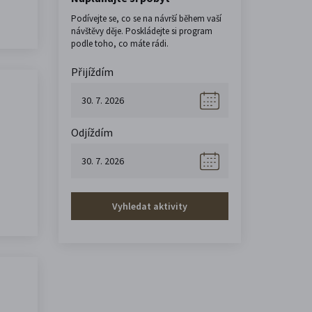
Podívejte se, co se na návrší během vaší
návštěvy děje. Poskládejte si program
podle toho, co máte rádi.
Přijíždím
Odjíždím
Vyhledat aktivity