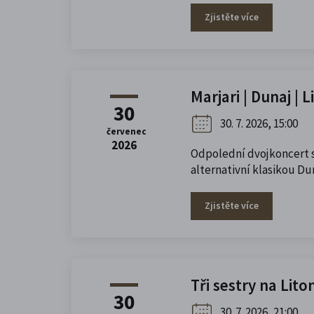
Zjistěte více
Marjari | Dunaj | 
30
30. 7. 2026, 15:00
červenec
2026
Odpolední dvojkoncert s
alternativní klasikou Dun
Zjistěte více
Tři sestry na Lit
30
30. 7. 2026, 21:00