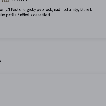
itomyšl Fest energický pub rock, nadhled a hity, které k
m patří už několik desetiletí.
e