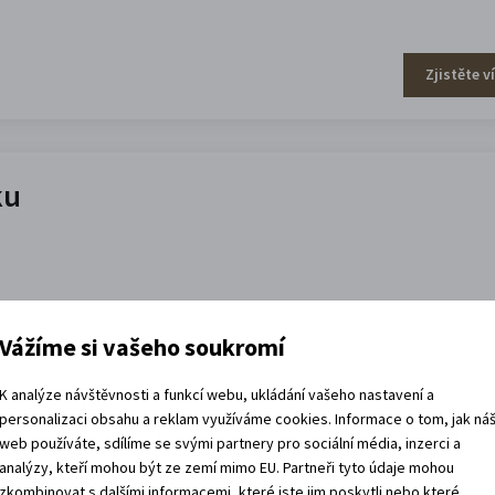
Zjistěte v
ku
Vážíme si vašeho soukromí
Zjistěte v
K analýze návštěvnosti a funkcí webu, ukládání vašeho nastavení a
personalizaci obsahu a reklam využíváme cookies. Informace o tom, jak ná
web používáte, sdílíme se svými partnery pro sociální média, inzerci a
analýzy, kteří mohou být ze zemí mimo EU. Partneři tyto údaje mohou
zkombinovat s dalšími informacemi, které jste jim poskytli nebo které