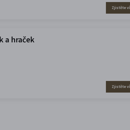
Zjistěte v
 a hraček
Zjistěte v