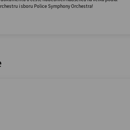
orchestru i sboru Police Symphony Orchestra!
e