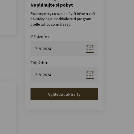
Naplánujte si pobyt
Podívejte se, co se na návrší během vaší
návštěvy děje. Poskládejte si program
podle toho, co máte rádi.
Přijíždím
Odjíždím
Vyhledat aktivity