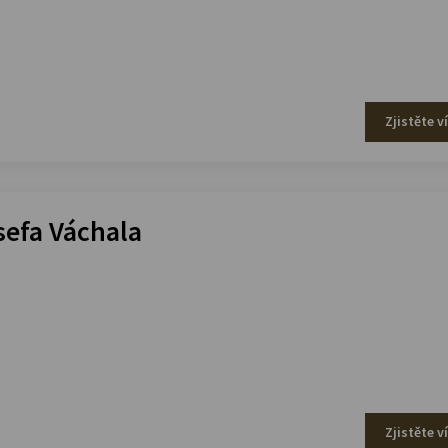
Zjistěte v
efa Váchala
Zjistěte v