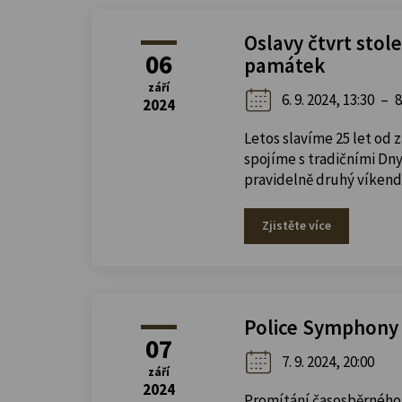
Oslavy čtvrt stol
06
památek
září
6. 9. 2024, 13:30
–
8
2024
Letos slavíme 25 let od
spojíme s tradičními Dny
pravidelně druhý víkend 
Zjistěte více
Police Symphony O
07
7. 9. 2024, 20:00
září
2024
Promítání časosběrného