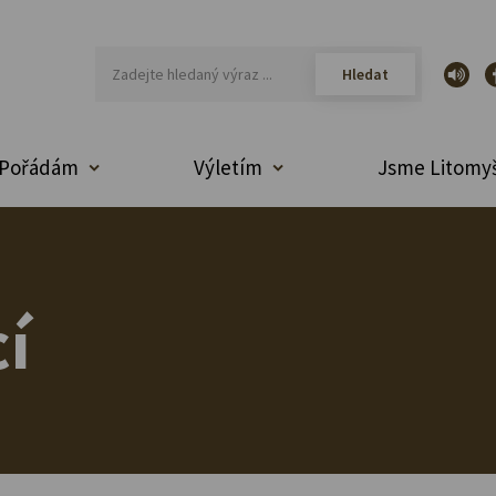
Pořádám
Výletím
Jsme Litomyš
í