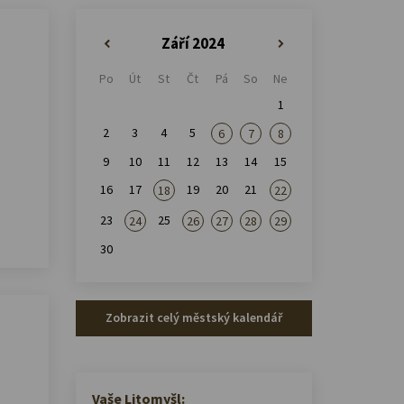
Září 2024
«
»
Po
Út
St
Čt
Pá
So
Ne
1
2
3
4
5
6
7
8
9
10
11
12
13
14
15
16
17
19
20
21
18
22
23
25
24
26
27
28
29
30
Zobrazit celý městský kalendář
Vaše Litomyšl: