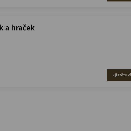
 a hraček
Zjistěte v