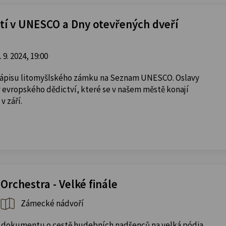
etí v UNESCO a Dny otevřených dveří
. 9. 2024, 19:00
 zápisu litomyšlského zámku na Seznam UNESCO. Oslavy
 evropského dědictví, které se v našem městě konají
v září.
rchestra - Velké finále
Zámecké nádvoří
 dokumentu o cestě hudebních nadšenců na velká pódia.