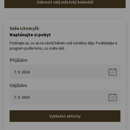
Zobrazit celý městský kalendář
Vaše Litomyšl:
Naplánujte si pobyt
Podívejte se, co se na návrší během vaší návštěvy děje. Poskládejte si
program podle toho, co máte rádi.
Přijíždím
Odjíždím
Vyhledat aktivity