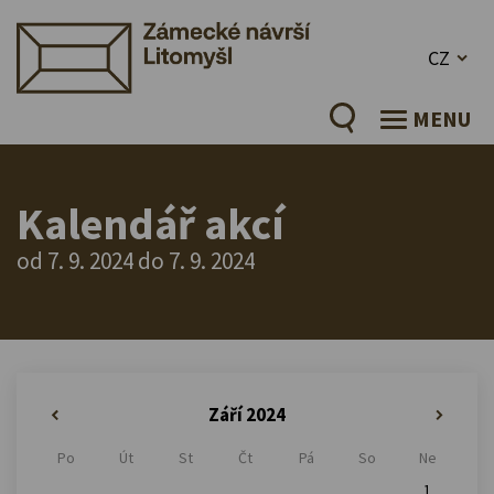
CZ
MENU
Kalendář akcí
od 7. 9. 2024 do 7. 9. 2024
Září 2024
«
»
Po
Út
St
Čt
Pá
So
Ne
1