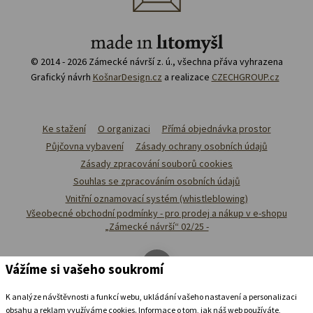
© 2014 - 2026 Zámecké návrší z. ú., všechna přáva vyhrazena
Grafický návrh
KošnarDesign.cz
a realizace
CZECHGROUP.cz
Ke stažení
O organizaci
Přímá objednávka prostor
Půjčovna vybavení
Zásady ochrany osobních údajů
Zásady zpracování souborů cookies
Souhlas se zpracováním osobních údajů
Vnitřní oznamovací systém (whistleblowing)
Všeobecné obchodní podmínky - pro prodej a nákup v e-shopu
„Zámecké návrší“ 02/25 -
Vážíme si vašeho soukromí
K analýze návštěvnosti a funkcí webu, ukládání vašeho nastavení a personalizaci
obsahu a reklam využíváme cookies. Informace o tom, jak náš web používáte,