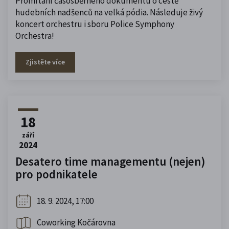
Promítání časosběrného dokumentu o cestě
hudebních nadšenců na velká pódia. Následuje živý
koncert orchestru i sboru Police Symphony
Orchestra!
Zjistěte více
18
září
2024
Desatero time managementu (nejen)
pro podnikatele
18. 9. 2024, 17:00
Coworking Kočárovna