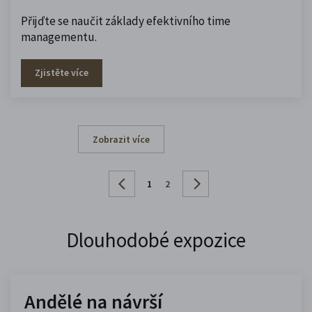
Přijďte se naučit základy efektivního time
managementu.
Zjistěte více
Zobrazit více
1
2
Dlouhodobé expozice
Andělé na návrší