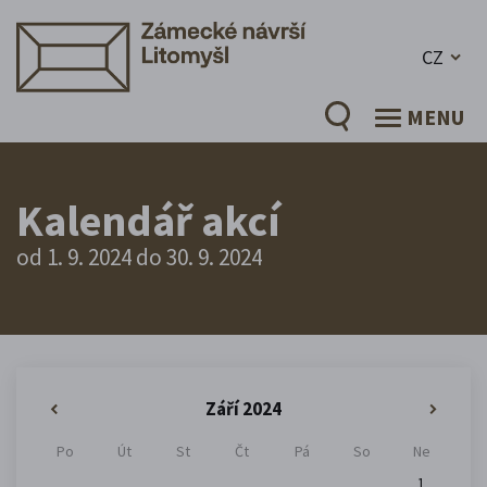
CZ
MENU
Kalendář akcí
od 1. 9. 2024 do 30. 9. 2024
Září 2024
«
»
Po
Út
St
Čt
Pá
So
Ne
1