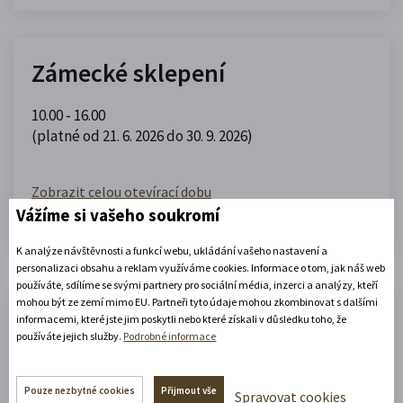
Zámecké sklepení
10.00 - 16.00
(platné od 21. 6. 2026 do 30. 9. 2026)
Zobrazit celou otevírací dobu
Vážíme si vašeho soukromí
Zjistěte více
K analýze návštěvnosti a funkcí webu, ukládání vašeho nastavení a
personalizaci obsahu a reklam využíváme cookies. Informace o tom, jak náš web
používáte, sdílíme se svými partnery pro sociální média, inzerci a analýzy, kteří
mohou být ze zemí mimo EU. Partneři tyto údaje mohou zkombinovat s dalšími
Portmoneum – Museum Josefa
informacemi, které jste jim poskytli nebo které získali v důsledku toho, že
používáte jejich služby.
Podrobné informace
Váchala
Pouze nezbytné cookies
Přijmout vše
Portmoneum
Spravovat cookies