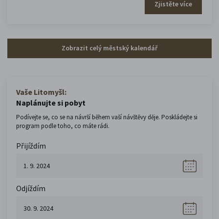
Zjistěte více
Zobrazit celý městský kalendář
Vaše Litomyšl:
Naplánujte si pobyt
Podívejte se, co se na návrší během vaší návštěvy děje. Poskládejte si
program podle toho, co máte rádi.
Přijíždím
Odjíždím