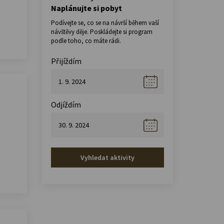
Naplánujte si pobyt
Podívejte se, co se na návrší během vaší
návštěvy děje. Poskládejte si program
podle toho, co máte rádi.
Přijíždím
Odjíždím
Vyhledat aktivity