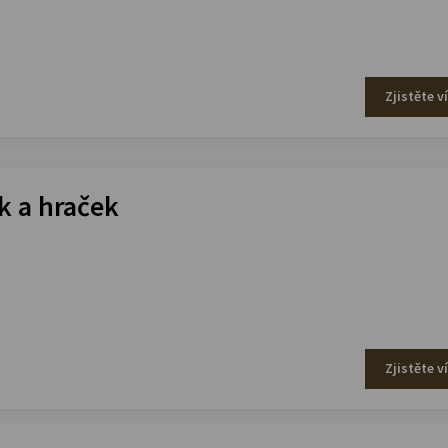
Zjistěte v
 a hraček
Zjistěte v