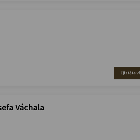
Zjistěte v
efa Váchala