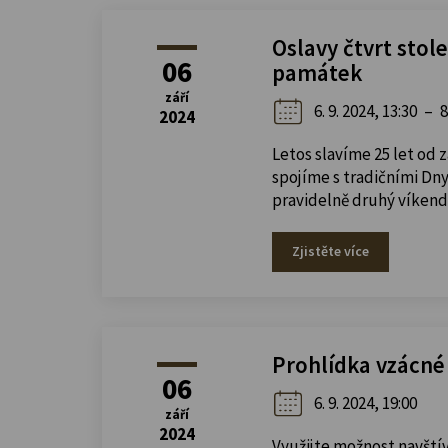
Oslavy čtvrt stol
06
památek
září
6. 9. 2024, 13:30
–
8
2024
Letos slavíme 25 let od
spojíme s tradičními Dny
pravidelně druhý víkend 
Zjistěte více
Prohlídka vzácné
06
6. 9. 2024, 19:00
září
2024
Využijte možnost navštív