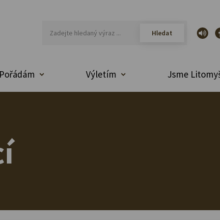
Pořádám
Výletím
Jsme Litomyš
í