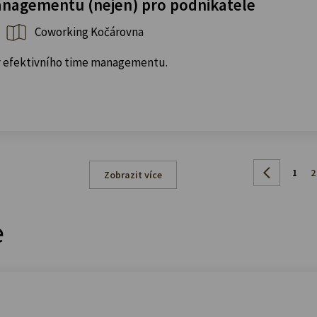
nagementu (nejen) pro podnikatele
Coworking Kočárovna
dy efektivního time managementu.
1
2
Zobrazit více
e