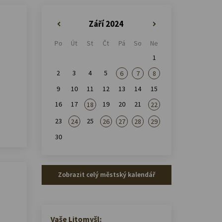
Září 2024
«
»
Po
Út
St
Čt
Pá
So
Ne
1
2
3
4
5
6
7
8
9
10
11
12
13
14
15
16
17
19
20
21
18
22
23
25
24
26
27
28
29
30
Zobrazit celý městský kalendář
Vaše Litomyšl: