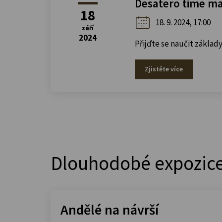
Desatero time ma
18
18. 9. 2024, 17:00
září
2024
Přijďte se naučit zákla
Zjistěte více
Dlouhodobé expozic
Andělé na návrší