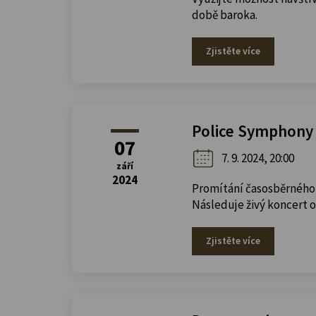
době baroka.
Zjistěte více
Police Symphony O
07
7. 9. 2024, 20:00
září
2024
Promítání časosběrného
Následuje živý koncert 
Zjistěte více