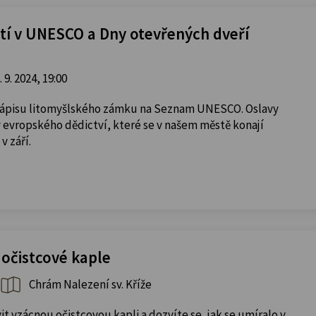
etí v UNESCO a Dny otevřených dveří
. 9. 2024, 19:00
 zápisu litomyšlského zámku na Seznam UNESCO. Oslavy
 evropského dědictví, které se v našem městě konají
v září.
 očistcové kaple
Chrám Nalezení sv. Kříže
it vzácnou očistcovou kapli a dozvíte se, jak se umíralo v