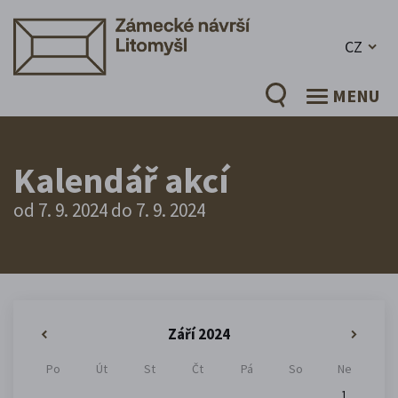
CZ
MENU
Kalendář akcí
od 7. 9. 2024 do 7. 9. 2024
Září 2024
«
»
Po
Út
St
Čt
Pá
So
Ne
1