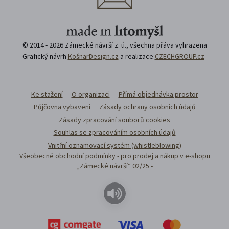
© 2014 - 2026 Zámecké návrší z. ú., všechna přáva vyhrazena
Grafický návrh
KošnarDesign.cz
a realizace
CZECHGROUP.cz
Ke stažení
O organizaci
Přímá objednávka prostor
Půjčovna vybavení
Zásady ochrany osobních údajů
Zásady zpracování souborů cookies
Souhlas se zpracováním osobních údajů
Vnitřní oznamovací systém (whistleblowing)
Všeobecné obchodní podmínky - pro prodej a nákup v e-shopu
„Zámecké návrší“ 02/25 -