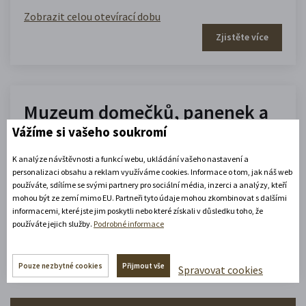
Zobrazit celou otevírací dobu
Zjistěte více
Muzeum domečků, panenek a
Vážíme si vašeho soukromí
hraček
K analýze návštěvnosti a funkcí webu, ukládání vašeho nastavení a
10.00 - 16.00
personalizaci obsahu a reklam využíváme cookies. Informace o tom, jak náš web
(platné od 1. 7. 2026 do 31. 8. 2026)
používáte, sdílíme se svými partnery pro sociální média, inzerci a analýzy, kteří
mohou být ze zemí mimo EU. Partneři tyto údaje mohou zkombinovat s dalšími
informacemi, které jste jim poskytli nebo které získali v důsledku toho, že
používáte jejich služby.
Podrobné informace
Zobrazit celou otevírací dobu
Zjistěte více
Pouze nezbytné cookies
Přijmout vše
Spravovat cookies