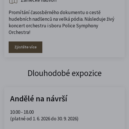
Zámecké nádvoří
Promítání časosběrného dokumentu o cestě
hudebních nadšenců na velká pódia. Následuje živý
koncert orchestru i sboru Police Symphony
Orchestra!
Zjistěte více
Dlouhodobé expozice
Andělé na návrší
10.00 - 18.00
(platné od 1. 6. 2026 do 30. 9. 2026)