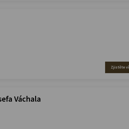
Zjistěte v
efa Váchala