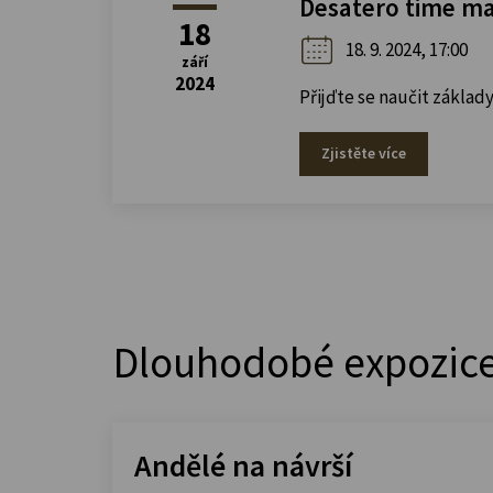
Desatero time ma
18
18. 9. 2024, 17:00
září
2024
Přijďte se naučit zákla
Zjistěte více
Dlouhodobé expozic
Andělé na návrší