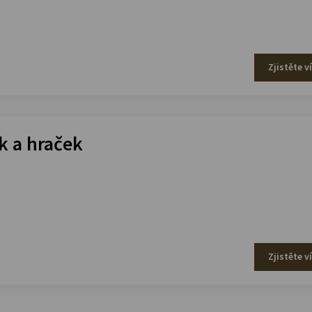
Zjistěte v
 a hraček
Zjistěte v