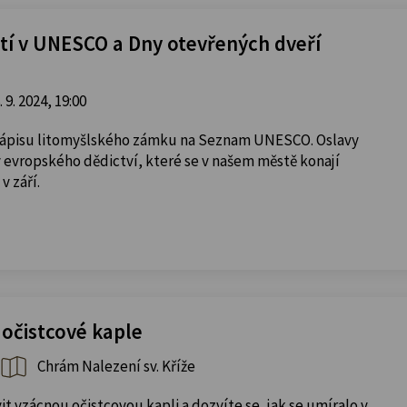
etí v UNESCO a Dny otevřených dveří
. 9. 2024, 19:00
 zápisu litomyšlského zámku na Seznam UNESCO. Oslavy
 evropského dědictví, které se v našem městě konají
v září.
 očistcové kaple
Chrám Nalezení sv. Kříže
it vzácnou očistcovou kapli a dozvíte se, jak se umíralo v