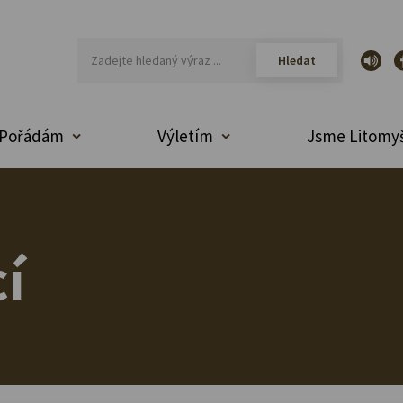
Pořádám
Výletím
Jsme Litomyš
í