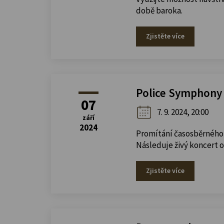
době baroka.
Zjistěte více
Police Symphony O
07
7. 9. 2024, 20:00
září
2024
Promítání časosběrného
Následuje živý koncert 
Zjistěte více