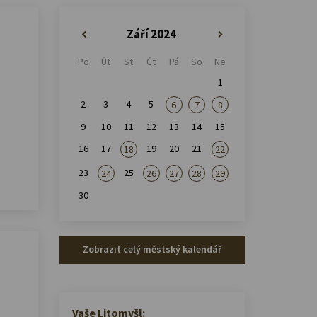
Září 2024
«
»
Po
Út
St
Čt
Pá
So
Ne
1
2
3
4
5
6
7
8
9
10
11
12
13
14
15
16
17
19
20
21
18
22
23
25
24
26
27
28
29
30
Zobrazit celý městský kalendář
Vaše Litomyšl: