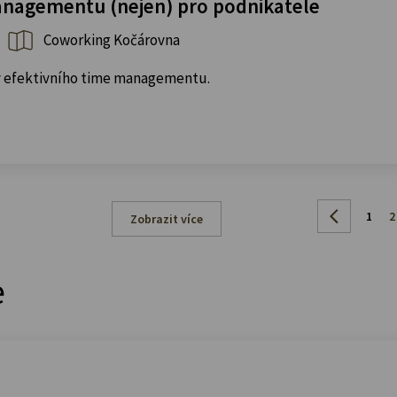
nagementu (nejen) pro podnikatele
Coworking Kočárovna
dy efektivního time managementu.
1
2
Zobrazit více
e