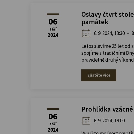
Oslavy čtvrt stol
06
památek
září
6. 9. 2024, 13:30
–
8
2024
Letos slavíme 25 let od
spojíme s tradičními Dny
pravidelně druhý víkend 
Zjistěte více
Prohlídka vzácné
06
6. 9. 2024, 19:00
září
2024
Využijte možnost navštív