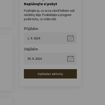
Naplánujte si pobyt
Podívejte se, co se na návrší během vaší
návštěvy děje. Poskládejte si program
podle toho, co máte rádi.
Přijíždím
Odjíždím
Vyhledat aktivity