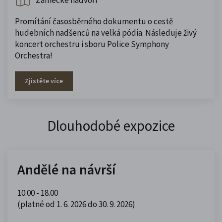
Zámecké nádvoří
Promítání časosběrného dokumentu o cestě
hudebních nadšenců na velká pódia. Následuje živý
koncert orchestru i sboru Police Symphony
Orchestra!
Zjistěte více
Dlouhodobé expozice
Andělé na návrší
10.00 - 18.00
(platné od 1. 6. 2026 do 30. 9. 2026)