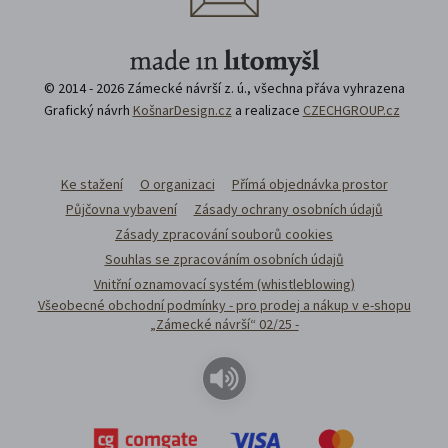
© 2014 - 2026 Zámecké návrší z. ú., všechna přáva vyhrazena
Grafický návrh
KošnarDesign.cz
a realizace
CZECHGROUP.cz
Ke stažení
O organizaci
Přímá objednávka prostor
Půjčovna vybavení
Zásady ochrany osobních údajů
Zásady zpracování souborů cookies
Souhlas se zpracováním osobních údajů
Vnitřní oznamovací systém (whistleblowing)
Všeobecné obchodní podmínky - pro prodej a nákup v e-shopu
„Zámecké návrší“ 02/25 -