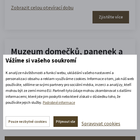
Zobrazit celou otevírací dobu
Zjistěte více
Muzeum domečků, panenek a
Vážíme si vašeho soukromí
hraček
K analýze návštěvnosti a funkcí webu, ukládání vašeho nastavení a
10.00 - 16.00
personalizaci obsahu a reklam využíváme cookies. Informace o tom, jak náš web
(platné od 1. 7. 2026 do 31. 8. 2026)
používáte, sdílíme se svými partnery pro sociální média, inzerci a analýzy, kteří
mohou být ze zemí mimo EU. Partneři tyto údaje mohou zkombinovat s dalšími
informacemi, které jste jim poskytli nebo které získali v důsledku toho, že
používáte jejich služby.
Podrobné informace
Zobrazit celou otevírací dobu
Zjistěte více
Pouze nezbytné cookies
Přijmout vše
Spravovat cookies