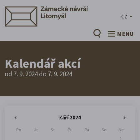
CZ
MENU
Kalendář akcí
od 7. 9. 2024 do 7. 9. 2024
Září 2024
«
»
Po
Út
St
Čt
Pá
So
Ne
1