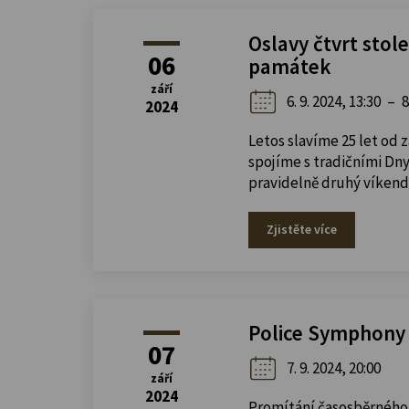
Oslavy čtvrt stol
06
památek
září
6. 9. 2024, 13:30
–
8
2024
Letos slavíme 25 let od
spojíme s tradičními Dny
pravidelně druhý víkend 
Zjistěte více
Police Symphony O
07
7. 9. 2024, 20:00
září
2024
Promítání časosběrného