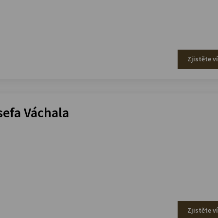
Zjistěte v
efa Váchala
Zjistěte v