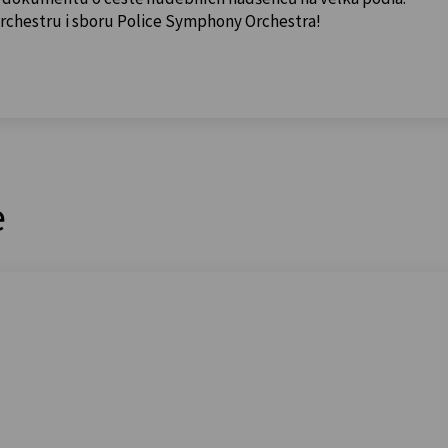
orchestru i sboru Police Symphony Orchestra!
e