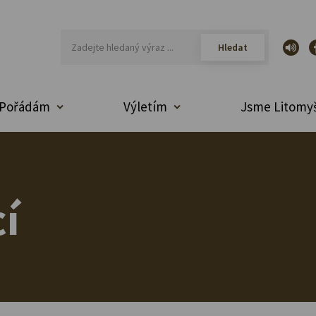
Pořádám
Výletím
Jsme Litomyš
í