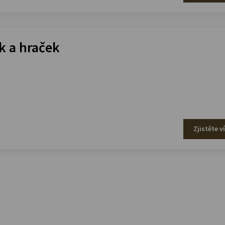
 a hraček
Zjistěte v