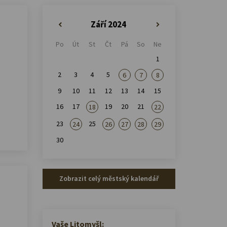
Září 2024
«
»
Po
Út
St
Čt
Pá
So
Ne
1
2
3
4
5
6
7
8
9
10
11
12
13
14
15
16
17
19
20
21
18
22
23
25
24
26
27
28
29
30
Zobrazit celý městský kalendář
Vaše Litomyšl: