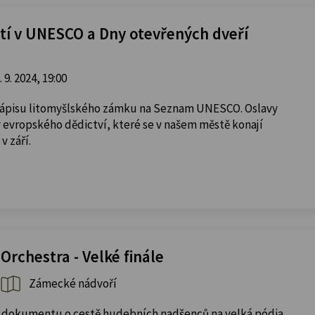
etí v UNESCO a Dny otevřených dveří
. 9. 2024, 19:00
 zápisu litomyšlského zámku na Seznam UNESCO. Oslavy
 evropského dědictví, které se v našem městě konají
v září.
rchestra - Velké finále
Zámecké nádvoří
 dokumentu o cestě hudebních nadšenců na velká pódia.