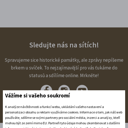
Sledujte nás na sítích!
Spravujeme sice historické památky, ale zprávy nepíšeme
brkem u svíček. To nejzajímavější pro vás ťukáme do
statusů a sdílíme online. Mrkněte!
Vážíme si vašeho soukromí
K analýze návštěvnosti a funkcí webu, ukládání vašeho nastavení a
personalizaci obsahu a reklam využíváme cookies. Informace o tom, jak náš web
používáte, sdílíme se svými partnery pro sociální média, inzerci a analýzy, kteří
mohou být ze zemí mimo EU. Partneři tyto údaje mohou zkombinovat s dalšími