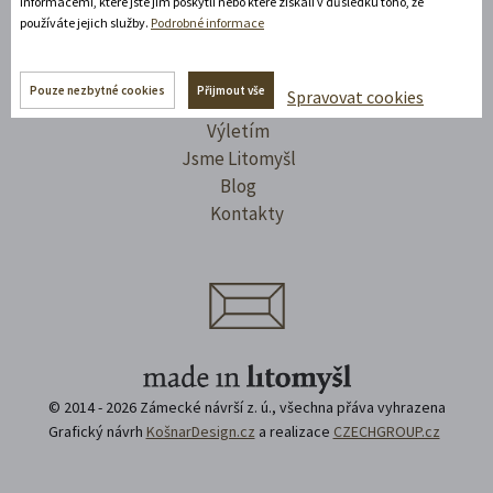
informacemi, které jste jim poskytli nebo které získali v důsledku toho, že
používáte jejich služby.
Podrobné informace
Úvod
Ubytování
Pouze nezbytné cookies
Přijmout vše
Spravovat cookies
Pořádám
Výletím
Jsme Litomyšl
Blog
Kontakty
© 2014 - 2026 Zámecké návrší z. ú., všechna přáva vyhrazena
Grafický návrh
KošnarDesign.cz
a realizace
CZECHGROUP.cz