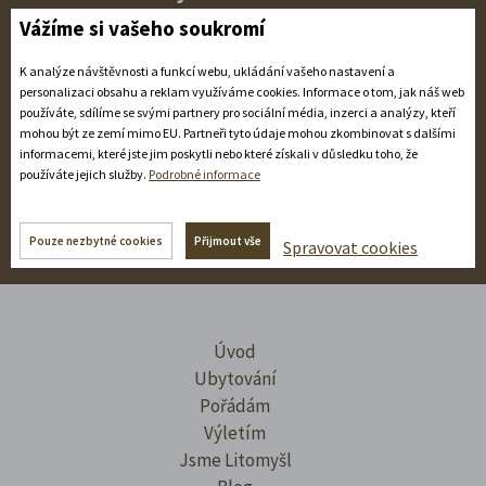
Vážíme si vašeho soukromí
Spravujeme sice historické památky, ale zprávy nepíšeme
brkem u svíček. To nejzajímavější pro vás ťukáme do
K analýze návštěvnosti a funkcí webu, ukládání vašeho nastavení a
personalizaci obsahu a reklam využíváme cookies. Informace o tom, jak náš web
statusů a sdílíme online. Mrkněte!
používáte, sdílíme se svými partnery pro sociální média, inzerci a analýzy, kteří
mohou být ze zemí mimo EU. Partneři tyto údaje mohou zkombinovat s dalšími
informacemi, které jste jim poskytli nebo které získali v důsledku toho, že
používáte jejich služby.
Podrobné informace
Pouze nezbytné cookies
Přijmout vše
Spravovat cookies
Úvod
Ubytování
Pořádám
Výletím
Jsme Litomyšl