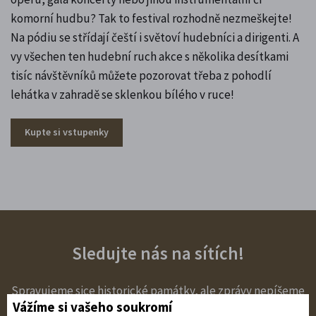
komorní hudbu? Tak to festival rozhodně nezmeškejte!
Na pódiu se střídají čeští i světoví hudebníci a dirigenti. A
vy všechen ten hudební ruch akce s několika desítkami
tisíc návštěvníků můžete pozorovat třeba z pohodlí
lehátka v zahradě se sklenkou bílého v ruce!
Kupte si vstupenky
Sledujte nás na sítích!
Spravujeme sice historické památky, ale zprávy nepíšeme
Vážíme si vašeho soukromí
brkem u svíček. To nejzajímavější pro vás ťukáme do