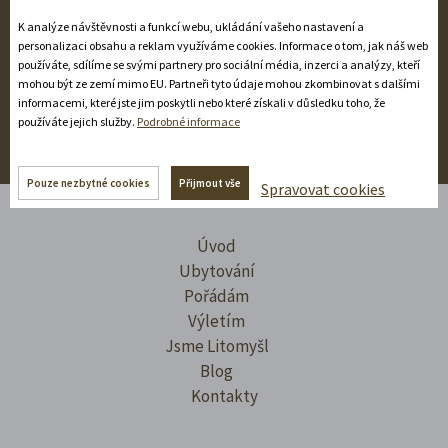
statusů a sdílíme online. Mrkněte!
K analýze návštěvnosti a funkcí webu, ukládání vašeho nastavení a
personalizaci obsahu a reklam využíváme cookies. Informace o tom, jak náš web
používáte, sdílíme se svými partnery pro sociální média, inzerci a analýzy, kteří
mohou být ze zemí mimo EU. Partneři tyto údaje mohou zkombinovat s dalšími
informacemi, které jste jim poskytli nebo které získali v důsledku toho, že
používáte jejich služby.
Podrobné informace
Pouze nezbytné cookies
Přijmout vše
Spravovat cookies
Úvod
Ubytování
Pořádám
Výletím
Jsme Litomyšl
Blog
Kontakty