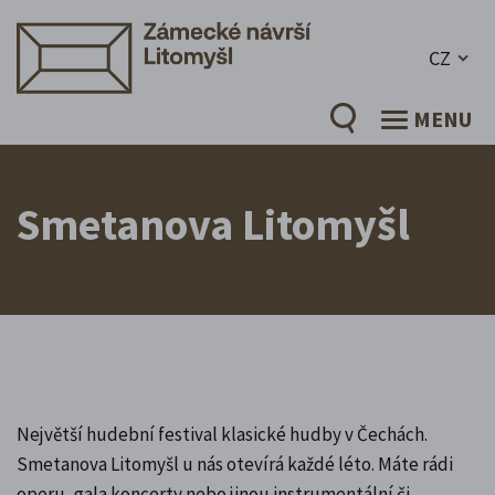
CZ
MENU
Smetanova Litomyšl
Největší hudební festival klasické hudby v Čechách.
Smetanova Litomyšl u nás otevírá každé léto. Máte rádi
operu, gala koncerty nebo jinou instrumentální či