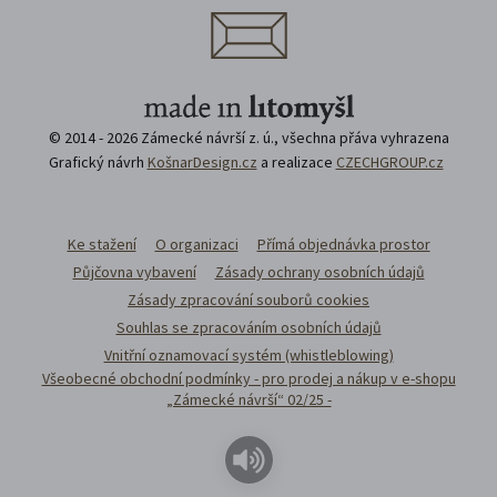
© 2014 - 2026 Zámecké návrší z. ú., všechna přáva vyhrazena
Grafický návrh
KošnarDesign.cz
a realizace
CZECHGROUP.cz
Ke stažení
O organizaci
Přímá objednávka prostor
Půjčovna vybavení
Zásady ochrany osobních údajů
Zásady zpracování souborů cookies
Souhlas se zpracováním osobních údajů
Vnitřní oznamovací systém (whistleblowing)
Všeobecné obchodní podmínky - pro prodej a nákup v e-shopu
„Zámecké návrší“ 02/25 -