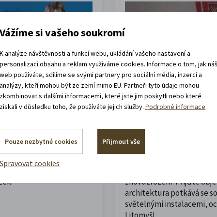
Vážíme si vašeho soukromí
K analýze návštěvnosti a funkcí webu, ukládání vašeho nastavení a
personalizaci obsahu a reklam využíváme cookies. Informace o tom, jak ná
web používáte, sdílíme se svými partnery pro sociální média, inzerci a
analýzy, kteří mohou být ze zemí mimo EU. Partneři tyto údaje mohou
22. 6. 2026
Život n
zkombinovat s dalšími informacemi, které jste jim poskytli nebo které
získali v důsledku toho, že používáte jejich služby.
Podrobné informace
vá zábava,
Znovuzrozený chrá
Kříže
Pouze nezbytné cookies
Přijmout vše
abaví malé i velké?
Příběh piaristického chrám
Spravovat cookies
 ujít výstavu a velkou
příběhem velkého chátrán
ček.
znovuzrození. Přijďte obje
architektura potkává se 
světelnými instalacemi, o
Litomyšl.