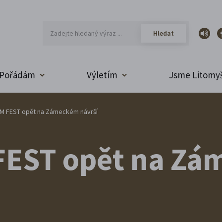
Pořádám
Výletím
Jsme Litomyš
M FEST opět na Zámeckém návrší
FEST opět na Z