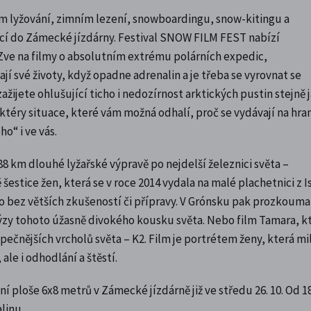
m lyžování, zimním lezení, snowboardingu, snow-kitingu a
ací do Zámecké jízdárny. Festival SNOW FILM FEST nabízí
 Zve na filmy o absolutním extrému polárních expedic,
jí své životy, když opadne adrenalin a je třeba se vyrovnat se
zažijete ohlušující ticho i nedozírnost arktických pustin stejně 
ktéry situace, které vám možná odhalí, proč se vydávají na hra
o“ i ve vás.
8 km dlouhé lyžařské výpravě po nejdelší železnici světa –
 šestice žen, která se v roce 2014 vydala na malé plachetnici z 
o bez větších zkušeností či přípravy. V Grónsku pak prozkouma
lýzy tohoto úžasně divokého kousku světa. Nebo film Tamara, k
pečnějších vrcholů světa – K2. Film je portrétem ženy, která mi
 ale i odhodlání a štěstí.
ní ploše 6x8 metrů v Zámecké jízdárně již ve středu 26. 10. Od 1
linu.