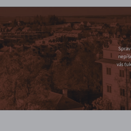
Sprav
nepíš
vás ťu