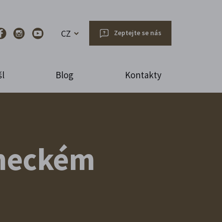
CZ
Zeptejte se nás
l
Blog
Kontakty
ámeckém