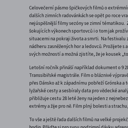
Celovečerní pásmo špičkových filmů o extrémní
dalších zimních radovánkách se opět po roce vr
nejúspěšnější filmy sezóny se zimní tématikou.
šokujících výkonech sportovců i o tom jak prožíva
situacemi na pokraji života a smrti. Na festivalu 
nádheru zasněžených hor a ledovců. Prožijete s a
svých možností a možná zjistíte, že je kousek „toh
Letošní ročník přináší například dokument o 9 28
Transsibiřské magistrále. Film o bláznivé výpravě
přes Dánsko až k západnímu pobřeží Grónska a t
lyžařské cesty a sesbíraly data pro vědecké ana
přibližuje cestu 28 leté ženy na jeden z nejnebez
extrémy a žije pro ně. Film plný bolesti a strachu,
To vše a ještě řada dalších filmů na velké projekč
hodin. Přijďte si pro svou podzimní dávku adrena