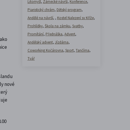
Litomyšl
,
Zámecké návrší
,
Konference
,
Piaristický chrám
,
Dětský program
,
Andělé na návrší
,
,
Kostel Nalezení sv Kříže
,
Prohlídky
,
Škola na zámku
,
Svatby
,
Promítání
,
Přednáška
,
Advent
,
jako
Andělský advent
,
Jízdárna
,
nice
Coworking Kočárovna
,
Sport
,
Tančírna
,
Tvář
Islandu
ly nové
terý
luje
8.00