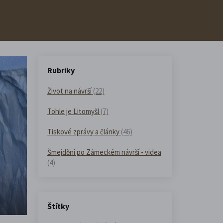
Rubriky
Život na návrší
(22)
Tohle je Litomyšl
(7)
Tiskové zprávy a články
(46)
Šmejdění po Zámeckém návrší - videa
(4)
Štítky