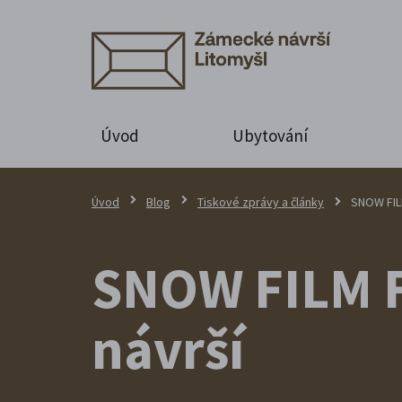
Úvod
Ubytování
Úvod
Blog
Tiskové zprávy a články
SNOW FIL
SNOW FILM 
návrší