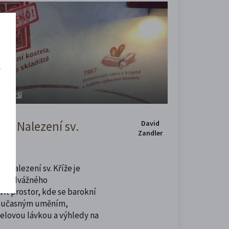
š
a návrší
m Nalezení sv.
David
Zandler
u Nalezení sv. Kříže je
í i odvážného
vit prostor, kde se barokní
současným uměním,
celovou lávkou a výhledy na