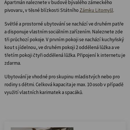
Apartmán naleznete v budově bývalého zámeckého
pivovaru, v těsné blízkosti Státního
Zámku Litomyšl
.
Světlé a prostorné ubytování se nachází ve druhém patře
a disponuje vlastním sociálním zařízením. Naleznete zde
tři průchozí pokoje. V prvním pokoji se nachází kuchyňský
kout s jídelnou, ve druhém pokoji 2 oddělená lůžka a ve
třetím pokoji čtyři oddělená lůžka. Připojení k internetu je
zdarma.
Ubytování je vhodné pro skupinu mladistvých nebo pro
rodiny s dětmi. Celková kapacita je max. 10 osob v případě
využití vlastních karimatek a spacáků.