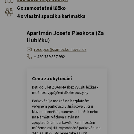
6 x samostatné lůžko
4 x vlastní spacák a karimatka
Apartmán Josefa Pleskota (Za
Hubičku)
recepce@zamecke-navrsi.cz
+ 420 739 337 992
Cena za ubytování
Děti do 3 let ZDARMA (bez využití lůžka) -
možnost vypůjčení dětské postýlky
Parkování je možné na bezplatném
veřejném parkovišti v Jiráskově ulici u
Muzea domečků, panenek a hraček nebo
na Náměstí Václava Havla na
zpoplatněném parkovišti, kam hostům
můžeme zajistit zvýhodněné parkování na
24 h za 70 Kč. Můžeme také zajistit