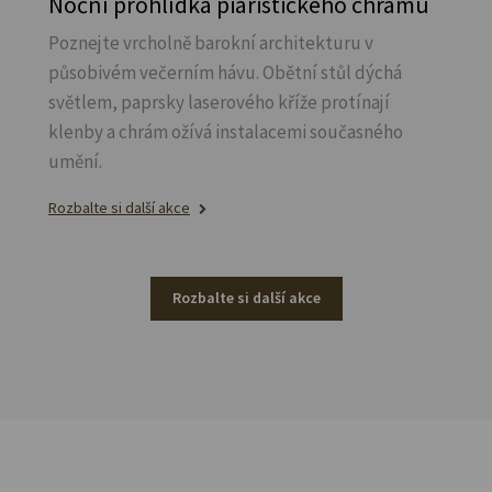
Noční prohlídka piaristického chrámu
Poznejte vrcholně barokní architekturu v
působivém večerním hávu. Obětní stůl dýchá
světlem, paprsky laserového kříže protínají
klenby a chrám ožívá instalacemi současného
umění.
Rozbalte si další akce
Rozbalte si další akce