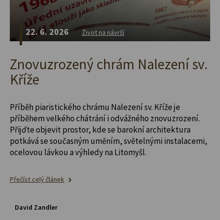
22. 6. 2026
Život na návrší
Znovuzrozený chrám Nalezení sv.
Kříže
Příběh piaristického chrámu Nalezení sv. Kříže je
příběhem velkého chátrání i odvážného znovuzrození.
Přijďte objevit prostor, kde se barokní architektura
potkává se současným uměním, světelnými instalacemi,
ocelovou lávkou a výhledy na Litomyšl.
Přečíst celý článek
David Zandler