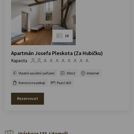
19
Apartmán Josefa Pleskota (Za Hubičku)
Kapacita
Vlastní sociální zařízení
35m2
Internet
Konvice na pokoji
Psací stůl
Rezervovat
Jiráskova 133, Litomyšl