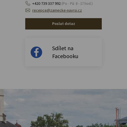
+420 739 337 992
(Po - Pá: 8 - 17 hod.)
recepce@zamecke-navrsi.cz
Poslat dotaz
Sdílet na
Facebooku