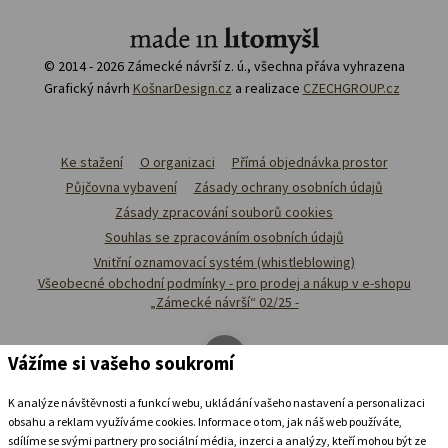
© 2014 - 2026 Zámecké návrší z. ú., všechna přáva vyhrazena
Grafický návrh
KošnarDesign.cz
a realizace
CZECHGROUP.cz
Ke stažení
O organizaci
Přímá objednávka prostor
Půjčovna vybavení
Zásady ochrany osobních údajů
Zásady zpracování souborů cookies
Souhlas se zpracováním osobních údajů
Vnitřní oznamovací systém (whistleblowing)
Všeobecné obchodní podmínky - pro prodej a nákup v e-shopu
„Zámecké návrší“ 02/25 -
Vážíme si vašeho soukromí
K analýze návštěvnosti a funkcí webu, ukládání vašeho nastavení a personalizaci
obsahu a reklam využíváme cookies. Informace o tom, jak náš web používáte,
sdílíme se svými partnery pro sociální média, inzerci a analýzy, kteří mohou být ze