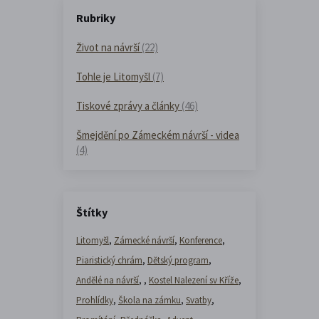
Rubriky
Život na návrší
(22)
Tohle je Litomyšl
(7)
Tiskové zprávy a články
(46)
Šmejdění po Zámeckém návrší - videa
(4)
Štítky
Litomyšl
,
Zámecké návrší
,
Konference
,
Piaristický chrám
,
Dětský program
,
Andělé na návrší
,
,
Kostel Nalezení sv Kříže
,
Prohlídky
,
Škola na zámku
,
Svatby
,