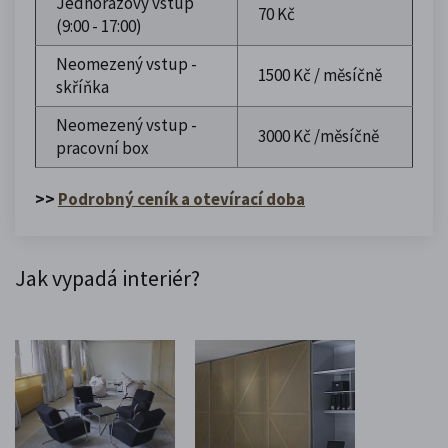
Jednorázový vstup
70 Kč
(9:00 - 17:00)
Neomezený vstup -
1500 Kč / měsíčně
skříňka
Neomezený vstup -
3000 Kč /měsíčně
pracovní box
>>
Podrobný ceník a otevírací doba
Jak vypadá interiér?