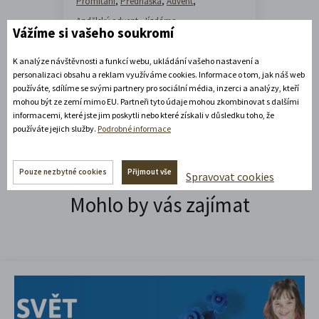
Promítání
,
Přednáška
,
Advent
,
Andělský advent
,
Jízdárna
,
Vážíme si vašeho soukromí
Coworking Kočárovna
,
Sport
,
Tančírna
,
Tvář
K analýze návštěvnosti a funkcí webu, ukládání vašeho nastavení a
personalizaci obsahu a reklam využíváme cookies. Informace o tom, jak náš web
používáte, sdílíme se svými partnery pro sociální média, inzerci a analýzy, kteří
mohou být ze zemí mimo EU. Partneři tyto údaje mohou zkombinovat s dalšími
informacemi, které jste jim poskytli nebo které získali v důsledku toho, že
používáte jejich služby.
Podrobné informace
Pouze nezbytné cookies
Přijmout vše
Spravovat cookies
Mohlo by vás zajímat