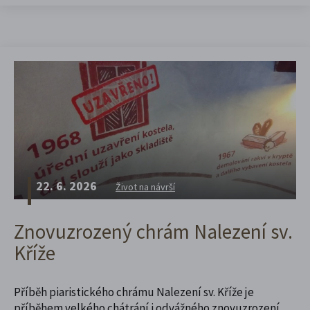
22. 6. 2026
Život na návrší
Znovuzrozený chrám Nalezení sv.
Kříže
Příběh piaristického chrámu Nalezení sv. Kříže je
příběhem velkého chátrání i odvážného znovuzrození.