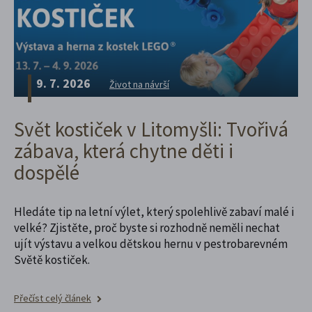
9. 7. 2026
Život na návrší
Svět kostiček v Litomyšli: Tvořivá
zábava, která chytne děti i
dospělé
Hledáte tip na letní výlet, který spolehlivě zabaví malé i
velké? Zjistěte, proč byste si rozhodně neměli nechat
ujít výstavu a velkou dětskou hernu v pestrobarevném
Světě kostiček.
Přečíst celý článek