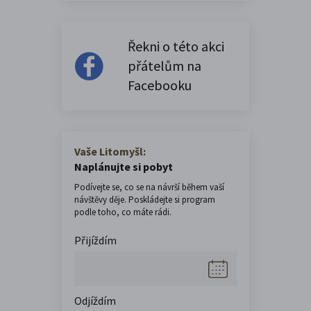
Řekni o této akci
přátelům na
Facebooku
Vaše Litomyšl:
Naplánujte si pobyt
Podívejte se, co se na návrší během vaší
návštěvy děje. Poskládejte si program
podle toho, co máte rádi.
Přijíždím
Odjíždím