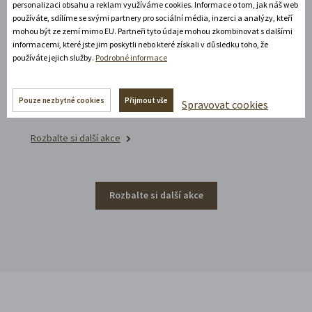
personalizaci obsahu a reklam využíváme cookies. Informace o tom, jak náš web
Noční prohlídka piaristického chrámu
používáte, sdílíme se svými partnery pro sociální média, inzerci a analýzy, kteří
mohou být ze zemí mimo EU. Partneři tyto údaje mohou zkombinovat s dalšími
Poznejte vrcholně barokní architekturu v
informacemi, které jste jim poskytli nebo které získali v důsledku toho, že
působivém večerním hávu. Obětní stůl dýchá
používáte jejich služby.
Podrobné informace
světlem, paprsky laserového kříže protínají
klenby a chrám ožívá instalacemi současného
Pouze nezbytné cookies
Přijmout vše
Spravovat cookies
umění.
Rozbalte si další akce
Rozbalte si další akce