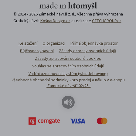
© 2014 - 2026 Zámecké návrší z. ú., všechna přáva vyhrazena
Grafický návrh
KošnarDesign.cz
a realizace
CZECHGROUP.cz
Ke stažení
O organizaci
Přímá objednávka prostor
Půjčovna vybavení
Zásady ochrany osobních údajů
Zásady zpracování souborů cookies
Souhlas se zpracováním osobních údajů
Vnitřní oznamovací systém (whistleblowing)
Všeobecné obchodní podmínky - pro prodej a nákup v e-shopu
„Zámecké návrší“ 02/25 -