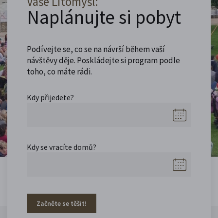
Vaše Litomyšl:
Naplánujte si pobyt
Podívejte se, co se na návrší během vaší
návštěvy děje. Poskládejte si program podle
toho, co máte rádi.
Kdy přijedete?
Kdy se vracíte domů?
Začněte se těšit!