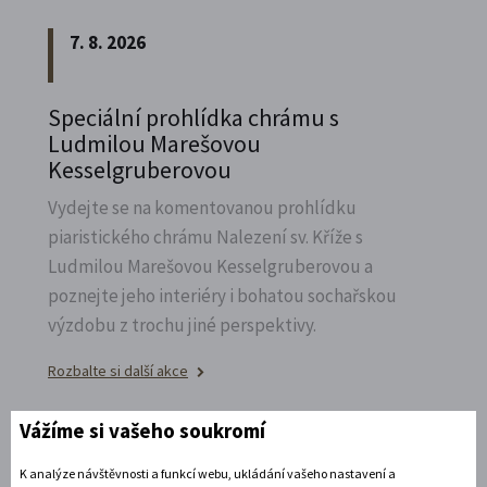
7. 8. 2026
Speciální prohlídka chrámu s
Ludmilou Marešovou
Kesselgruberovou
Vydejte se na komentovanou prohlídku
piaristického chrámu Nalezení sv.
Kříže s
Ludmilou Marešovou Kesselgruberovou a
poznejte jeho interiéry i bohatou sochařskou
výzdobu z trochu jiné perspektivy.
Rozbalte si další akce
7. 8. 2026
Vážíme si vašeho soukromí
K analýze návštěvnosti a funkcí webu, ukládání vašeho nastavení a