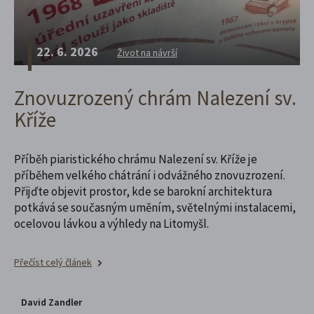
22. 6. 2026
Život na návrší
Znovuzrozený chrám Nalezení sv.
Kříže
Příběh piaristického chrámu Nalezení sv. Kříže je
příběhem velkého chátrání i odvážného znovuzrození.
Přijďte objevit prostor, kde se barokní architektura
potkává se současným uměním, světelnými instalacemi,
ocelovou lávkou a výhledy na Litomyšl.
Přečíst celý článek
David Zandler