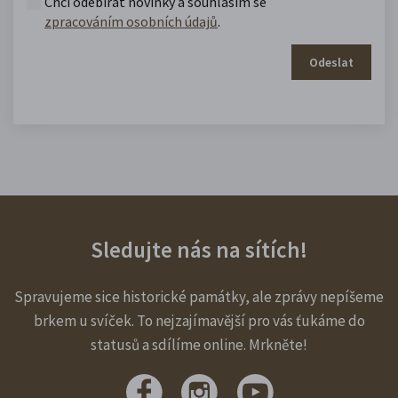
Chci odebírat novinky a souhlasím se
zpracováním osobních údajů
.
Odeslat
Sledujte nás na sítích!
Spravujeme sice historické památky, ale zprávy nepíšeme
brkem u svíček. To nejzajímavější pro vás ťukáme do
statusů a sdílíme online. Mrkněte!