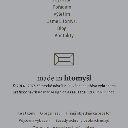
Pořádám
Výletím
Jsme Litomyšl
Blog
Kontakty
© 2014 - 2026 Zámecké návrší z. ú., všechna přáva vyhrazena
Grafický návrh
KošnarDesign.cz
a realizace
CZECHGROUP.cz
Ke stažení
O organizaci
Přímá objednávka prostor
Půjčovna vybavení
Zásady ochrany osobních údajů
Zásady zpracování souborů cookies