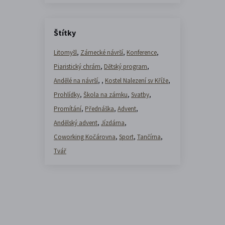
Štítky
Litomyšl
,
Zámecké návrší
,
Konference
,
Piaristický chrám
,
Dětský program
,
Andělé na návrší
,
,
Kostel Nalezení sv Kříže
,
Prohlídky
,
Škola na zámku
,
Svatby
,
Promítání
,
Přednáška
,
Advent
,
Andělský advent
,
Jízdárna
,
Coworking Kočárovna
,
Sport
,
Tančírna
,
Tvář