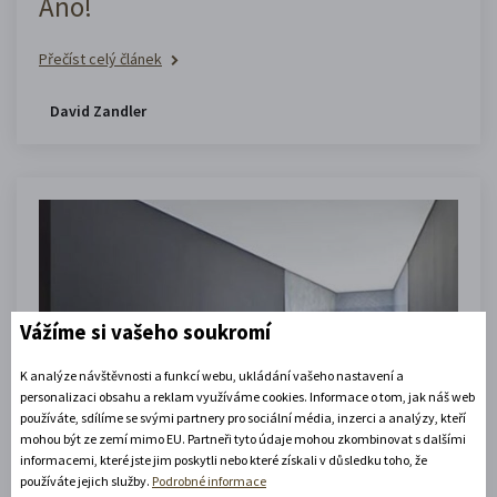
Ano!
Přečíst celý článek
David Zandler
Vážíme si vašeho soukromí
K analýze návštěvnosti a funkcí webu, ukládání vašeho nastavení a
1. 6. 2016
personalizaci obsahu a reklam využíváme cookies. Informace o tom, jak náš web
Tiskové zprávy a články
používáte, sdílíme se svými partnery pro sociální média, inzerci a analýzy, kteří
mohou být ze zemí mimo EU. Partneři tyto údaje mohou zkombinovat s dalšími
informacemi, které jste jim poskytli nebo které získali v důsledku toho, že
Tvář
používáte jejich služby.
Podrobné informace