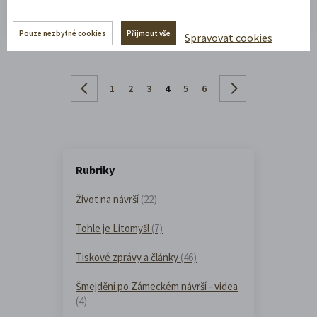
Přečíst celý článek
Pouze nezbytné cookies
Přijmout vše
Spravovat cookies
1
2
3
4
5
6
Rubriky
Život na návrší
(22)
Tohle je Litomyšl
(7)
Tiskové zprávy a články
(46)
Šmejdění po Zámeckém návrší - videa
(4)