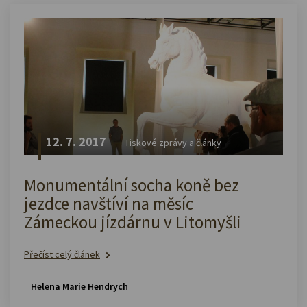
12. 7. 2017
Tiskové zprávy a články
Monumentální socha koně bez
jezdce navštíví na měsíc
Zámeckou jízdárnu v Litomyšli
Přečíst celý článek
Helena Marie Hendrych