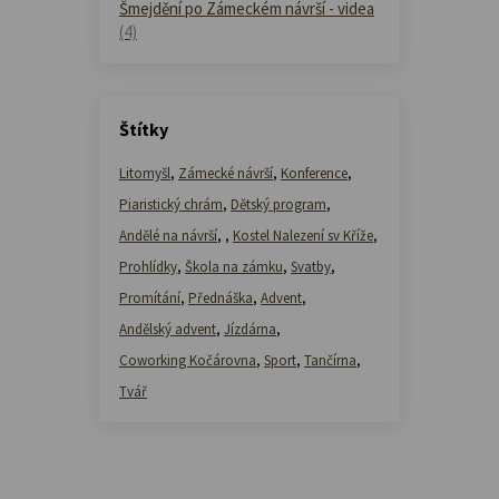
Šmejdění po Zámeckém návrší - videa
(4)
Štítky
Litomyšl
,
Zámecké návrší
,
Konference
,
Piaristický chrám
,
Dětský program
,
Andělé na návrší
,
,
Kostel Nalezení sv Kříže
,
Prohlídky
,
Škola na zámku
,
Svatby
,
Promítání
,
Přednáška
,
Advent
,
Andělský advent
,
Jízdárna
,
Coworking Kočárovna
,
Sport
,
Tančírna
,
Tvář