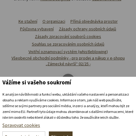
Ke stažení
O organizaci
Přímá objednávka prostor
Půjčovna vybavení
Zásady ochrany osobních údajů
Zásady zpracování souborů cookies
Souhlas se zpracováním osobních údajů
Vnitřní oznamovací systém (whistleblowing)
Všeobecné obchodní podmínky - pro prodej a nákup v e-shopu
„Zámecké návrší“ 02/25 -
Vážíme si vašeho soukromí
K analýze návštěvnosti a funkcí webu, ukládání vašeho nastavení a personalizaci
obsahu a reklam využíváme cookies. Informace o tom, jak náš web používáte,
sdílíme se svými partnery pro sociální média, inzerci a analýzy, kteří mohou být ze
zemí mimo EU. Partneři tyto údaje mohou zkombinovat s dalšími informacemi, které
jste jim poskytli nebo které získali v důsledku toho, že používáte jejich služby.
Podrobné informace
Spravovat cookies
Ubytovat se v
zámeckém
pivovaru