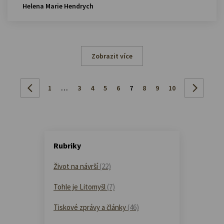
Helena Marie Hendrych
Zobrazit více
1
…
3
4
5
6
7
8
9
10
Rubriky
Život na návrší
(22)
Tohle je Litomyšl
(7)
Tiskové zprávy a články
(46)