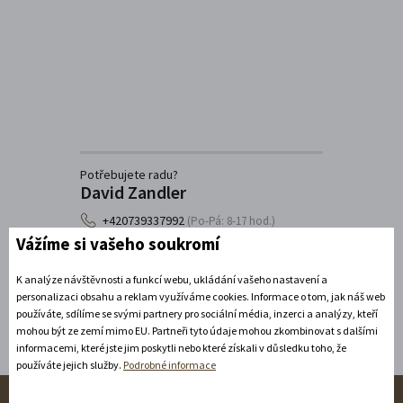
Potřebujete radu?
David Zandler
+420739337992
(Po-Pá: 8-17 hod.)
Vážíme si vašeho soukromí
info@zamecke-navrsi.cz
K analýze návštěvnosti a funkcí webu, ukládání vašeho nastavení a
Poslat dotaz
personalizaci obsahu a reklam využíváme cookies. Informace o tom, jak náš web
používáte, sdílíme se svými partnery pro sociální média, inzerci a analýzy, kteří
mohou být ze zemí mimo EU. Partneři tyto údaje mohou zkombinovat s dalšími
informacemi, které jste jim poskytli nebo které získali v důsledku toho, že
používáte jejich služby.
Podrobné informace