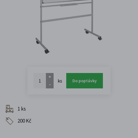
+
ks
Do poptávky
-
1 ks
200 Kč