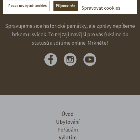
Pouze nezbytné cookies
Přijmout vše
Sledujte nás na sítích!
Spravovat cookies
Spravujeme sice historické památky, ale zprávy nepíšeme
brkem u svíček. To nejzajímavější pro vás ťukáme do
statusů a sdílíme online. Mrkněte!
Úvod
Ubytování
Pořádám
Výletím