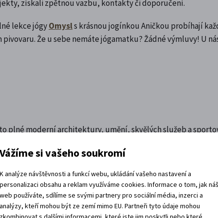
rojekty, získali zpětnou vazbu, kontakty či doporučení.
lné lekce jógy
Omysl
s krásnou jogínkou Aničkou probíhají ka
 pivovaru. Že u sebe nemáte jógamatku? Žádné výmluvy! U nás
ěsto plné moderní architektury, umění, skvělých služeb a sport
Vážíme si vašeho soukromí
K analýze návštěvnosti a funkcí webu, ukládání vašeho nastavení a
personalizaci obsahu a reklam využíváme cookies. Informace o tom, jak ná
web používáte, sdílíme se svými partnery pro sociální média, inzerci a
afé
analýzy, kteří mohou být ze zemí mimo EU. Partneři tyto údaje mohou
zkombinovat s dalšími informacemi, které jste jim poskytli nebo které