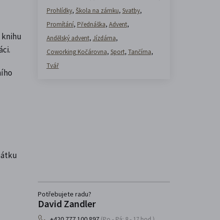
Prohlídky
,
Škola na zámku
,
Svatby
,
Promítání
,
Přednáška
,
Advent
,
 knihu
Andělský advent
,
Jízdárna
,
áci.
Coworking Kočárovna
,
Sport
,
Tančírna
,
Tvář
ního
pátku
Potřebujete radu?
David Zandler
+420 777 100 897
(Po - Pá: 8 - 17 hod.)