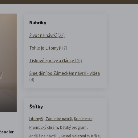
Rubriky
Život na návrší
(22)
Tohle je Litomyšl
(7)
Tiskové zprávy a články
(46)
Šmejdění po Zámeckém návrší - videa
(4)
Štítky
Litomyšl
,
Zámecké návrší
,
Konference
,
Piaristický chrám
,
Dětský program
,
Zandler
Andělé na návrší
,
,
Kostel Nalezení sv Kříže
,