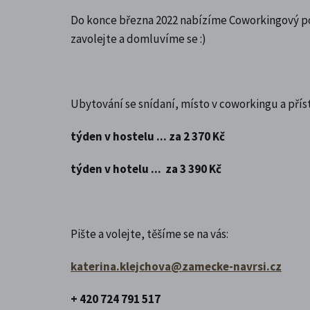
Do konce března 2022 nabízíme Coworkingový pob
zavolejte a domluvíme se :)
Ubytování se snídaní, místo v coworkingu a pří
týden v hostelu ... za 2 370 Kč
týden v hotelu ... za 3 390 Kč
Pište a volejte, těšíme se na vás:
katerina.klejchova@zamecke-navrsi.cz
+ 420 724 791 517