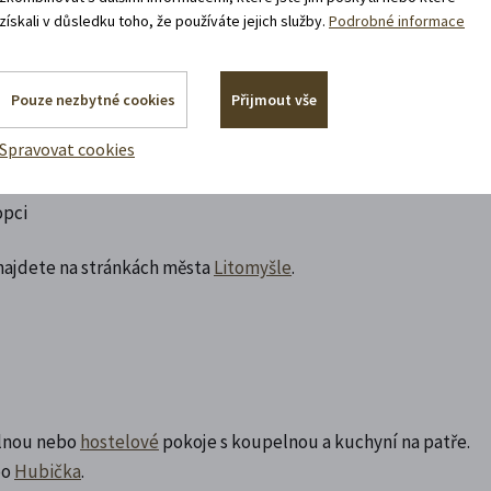
získali v důsledku toho, že používáte jejich služby.
Podrobné informace
i obědy -
Rettigovka
a
Oáza zdraví
Pouze nezbytné cookies
Přijmout vše
Spravovat cookies
opci
 najdete na stránkách města
Litomyšle
.
elnou nebo
hostelové
pokoje s koupelnou a kuchyní na patře.
bo
Hubička
.