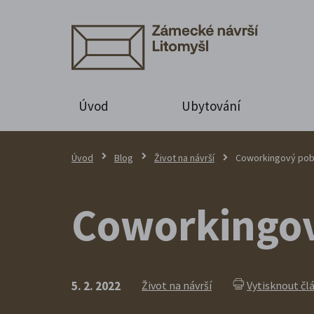
Úvod
Ubytování
Úvod
Blog
Život na návrší
Coworkingový poby
Coworkingov
5. 2. 2022
Život na návrší
Vytisknout čl