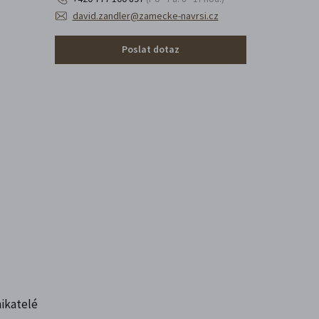
david.zandler@zamecke-navrsi.cz
Poslat dotaz
nikatelé