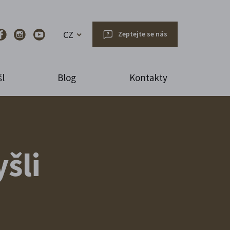
CZ
Zeptejte se nás
l
Blog
Kontakty
šli