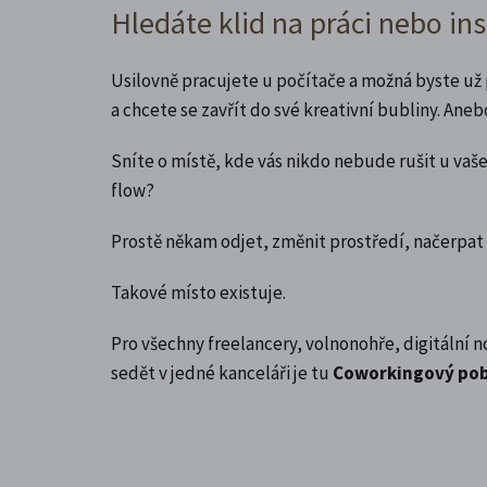
Hledáte klid na práci nebo ins
Usilovně pracujete u počítače a možná byste už 
a chcete se zavřít do své kreativní bubliny. Aneb
Sníte o místě, kde vás nikdo nebude rušit u va
flow?
Prostě někam odjet, změnit prostředí, načerpat n
Takové místo existuje.
Pro všechny freelancery, volnonohře, digitální 
sedět v jedné kanceláři je tu
Coworkingový pob