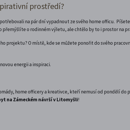
pirativní prostředí?
potřebovali na pár dní vypadnout ze svého home officu. Píšete
o přemýšlíte o rodinném výletu, ale chtělo by to i prostor na pr
šeho projektu? O místě, kde se můžete ponořit do svého pracov
ovou energii a inspiraci.
nomády, home officery a kreativce, kteří nemusí od pondělí do 
yt na Zámeckém návrší v Litomyšli
!