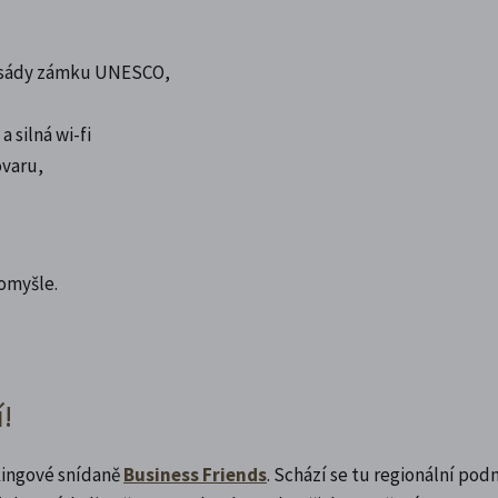
 fasády zámku UNESCO,
 silná wi-fi
ovaru,
tomyšle.
!
kingové snídaně
Business Friends
. Schází se tu regionální pod