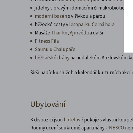
jídelny s pravými domácími či makrobiotickým
moderní bazén
s vířivkou a párou
běžecké cesty v
lesoparku Černá hora
Masáže
Thai-ko
,
Ajurvéda
a další
Fitness Fila
Saunu u Chalupáře
běžkařské dráhy
na nedalekém Kozlovském k
Širší nabídku služeb a kalendář kulturních akcí
Ubytování
K dispozici jsou
hotelové
pokoje s vlastní koup
Rodiny ocení soukromé apartmány
UNESCO
ne