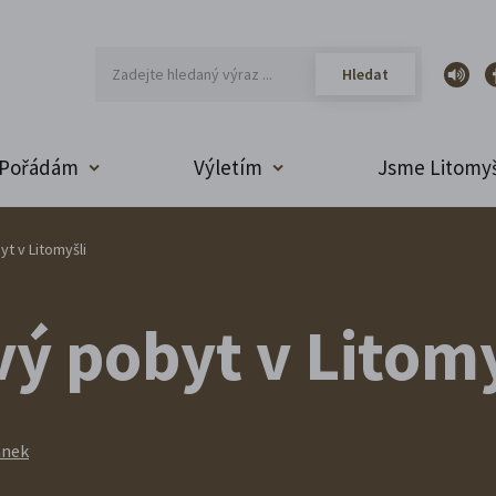
Pořádám
Výletím
Jsme Litomyš
t v Litomyšli
ý pobyt v Litomy
ánek