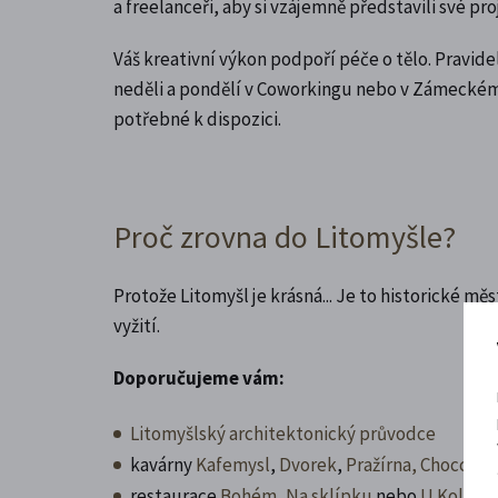
a freelanceři, aby si vzájemně představili své p
Váš kreativní výkon podpoří péče o tělo. Pravide
neděli a pondělí v Coworkingu nebo v Zámeckém
potřebné k dispozici.
Proč zrovna do Litomyšle?
Protože Litomyšl je krásná... Je to historické m
vyžití.
Doporučujeme vám:
Litomyšlský architektonický průvodce
kavárny
Kafemysl
,
Dvorek
,
Pražírna,
Chocco c
restaurace
Bohém
,
Na sklípku
nebo
U Kolji