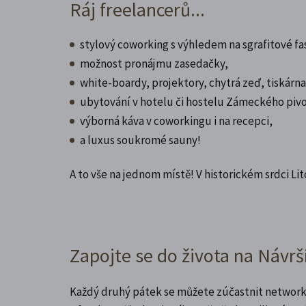
Ráj freelancerů...
stylový coworking s výhledem na sgrafitové
možnost pronájmu zasedačky,
white-boardy, projektory, chytrá zeď, tiskárna a
ubytování v hotelu či hostelu Zámeckého piv
výborná káva v coworkingu i na recepci,
a luxus soukromé sauny!
A to vše na jednom místě! V historickém srdci Li
Zapojte se do života na Návrší
Každý druhý pátek se můžete zúčastnit networ