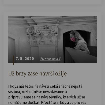
7. 5. 2020
Život na návrší
Už brzy zase návrší ožije
I když nás letos na návrší čeká značně nejistá
sezóna, rozhodně se nevzdáváme a
připravujeme se na návštěvníky, kterých už se
nemůžeme dočkat. Přečtěte si kdy a co pro vás