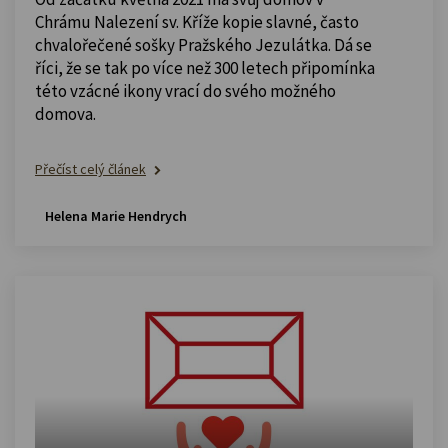
Chrámu Nalezení sv. Kříže kopie slavné, často
chvalořečené sošky Pražského Jezulátka. Dá se
říci, že se tak po více než 300 letech připomínka
této vzácné ikony vrací do svého možného
domova.
Přečíst celý článek
Helena Marie Hendrych