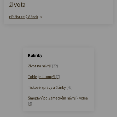
života
Přečíst celý článek
Rubriky
Život na návrší
(22)
Tohle je Litomyšl
(7)
Tiskové zprávy a články
(46)
Šmejdění po Zámeckém návrší - videa
(4)