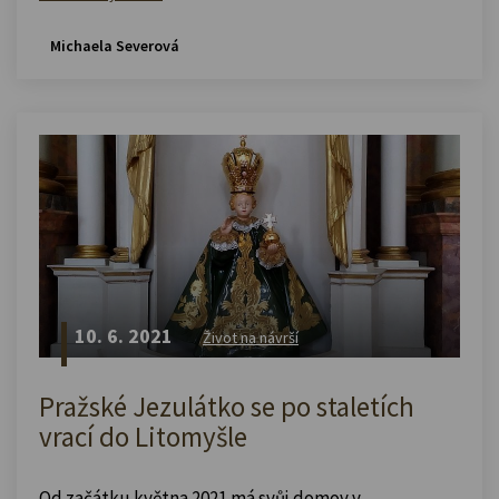
Michaela Severová
10. 6. 2021
Život na návrší
Pražské Jezulátko se po staletích
vrací do Litomyšle
Od začátku května 2021 má svůj domov v