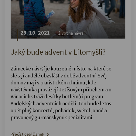
29. 10. 2021
Život na návrší
Jaký bude advent v Litomyšli?
Zámecké návrší je kouzelné místo, na které se
slétají andělé obzvlášť v době adventní. Svůj
domov mají v piaristickém chrámu, kde
návštěvníka provázejí Ježíšovým příběhem a o
Vánocích stráží desítky betlémů i program
Andělských adventních nedělí. Ten bude letos
opět plný koncertů, pohádek, světel, ohňů a
provoněný gurmánskými specialitami.
Přečíst celý článek