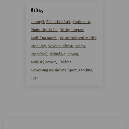
Štítky
Litomyšl
,
Zámecké návrší
,
Konference
,
Piaristický chrám
,
Dětský program
,
Andělé na návrší
,
,
Kostel Nalezení sv Kříže
,
Prohlídky
,
Škola na zámku
,
Svatby
,
Promítání
,
Přednáška
,
Advent
,
Andělský advent
,
Jízdárna
,
Coworking Kočárovna
,
Sport
,
Tančírna
,
Tvář