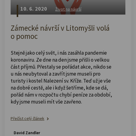
10. 6. 2020
Život na návrší
Zámecké návrší v Litomyšli volá
o pomoc
Stejně jako celý svět, i nás zasáhla pandemie
koronaviru. Ze dne na den jsme přišli o velkou
část příjmů. Přestaly se pořádat akce, nikdo se
u nás neubytoval a zavřít jsme museli pro
turisty i kostel Nalezení sv. Kříže. Teď už je vše
na dobré cestě, ale i když šetříme, kde se dá,
pořád nám v rozpočtu chybí peníze za období,
kdy jsme museli mít vše zavřeno.
Přečíst celý článek
David Zandler