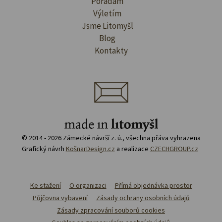
Pořádám
Výletím
Jsme Litomyšl
Blog
Kontakty
© 2014 - 2026 Zámecké návrší z. ú., všechna přáva vyhrazena
Grafický návrh
KošnarDesign.cz
a realizace
CZECHGROUP.cz
Ke stažení
O organizaci
Přímá objednávka prostor
Půjčovna vybavení
Zásady ochrany osobních údajů
Zásady zpracování souborů cookies