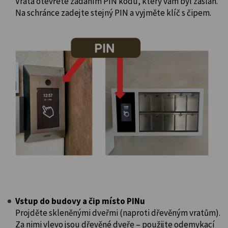
Vrata otevřete zadáním PIN kódu, který vám byl zaslán.
Na schránce zadejte stejný PIN a vyjměte klíč s čipem.
Vstup do budovy a čip místo PINu
Projděte skleněnými dveřmi (naproti dřevěným vratům).
Za nimi vlevo jsou dřevěné dveře – použijte odemykací