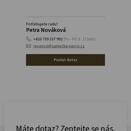
Potřebujete radu?
Petra Nováková
+420 739 337 992
(Po - Pá: 8 - 17 hod.)
recepce@zamecke-navrsi.cz
Poslat dotaz
Máte dotaz? Zeptejte se nás.