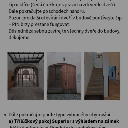
čip u klíče (šedá čtečka je vpravo na zdi vedle dveří).
Dále pokračujte po schodech nahoru.
Pozor: pro další otevírání dveří v budově používejte čip
– PIN brzy přestane fungovat.
Důsledně za sebou zavírejte všechny dveře do budovy,
děkujeme.
Dále pokračujte podle typu vybraného ubytování
a) Třílůžkový pokoj Superior s výhledem na zámek
Jděte dveřmi vlevo. Projdete do společenského