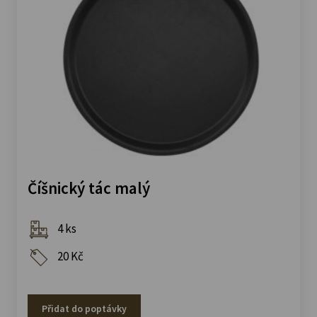
Číšnický tác malý
4 ks
20 Kč
Přidat do poptávky