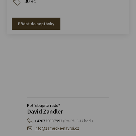
30 Kč
Přidat do poptávky
Potřebujete radu?
David Zandler
+420739337992
(Po-Pá: 8-17 hod.)
info@zamecke-navrsi.cz