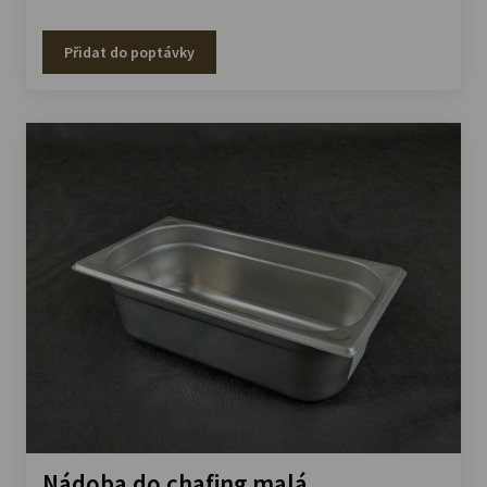
Přidat do poptávky
Nádoba do chafing malá