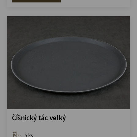
Číšnický tác velký
5 ks