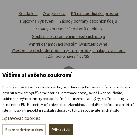
Ke stažení
O organizaci
Přímá objednávka prostor
Půjčovna vybavení
Zásady ochrany osobních údajů
Zásady zpracování souborů cookies
Souhlas se zpracováním osobních údajů
Vnitřní oznamovací systém (whistleblowing)
Všeobecné obchodní podmínky - pro prodej a nákup v e-shopu
„Zámecké návrší“ 02/25 -
Vážíme si vašeho soukromí
K analýze návštěvnosti a funkcí webu, ukládání vašeho nastavení a personalizaci
obsahu a reklam využíváme cookies. Informace o tom, jak náš web používáte,
sdílíme se svými partnery pro sociální média, inzerci a analýzy, kteří mohou být ze
zemí mimo EU. Partneři tyto údaje mohou zkombinovat s dalšími informacemi, které
jste jim poskytli nebo které získali v důsledku toho, že používáte jejich služby.
Podrobné informace
Spravovat cookies
Ubytovat se v
zámeckém
pivovaru
Pouze nezbytné cookies
Přijmout vše
+420 739 337 992
recepce@zamecke-navrsi.cz