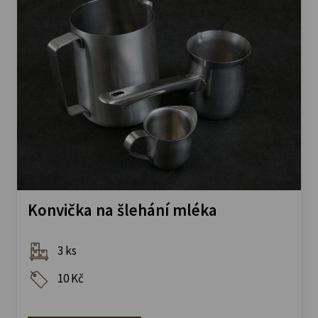
Konvička na šlehání mléka
3 ks
10 Kč